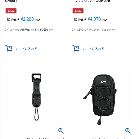
CM05T
（バックル）JOP07B
NEW
NEW
¥
2,200
¥
4,070
販売価格
販売価格
税込
税込
CHIストラップ用予備マグドット2個セット
CHI LEVOストラップ オプションパーツ
カートに入れる
カートに入れる