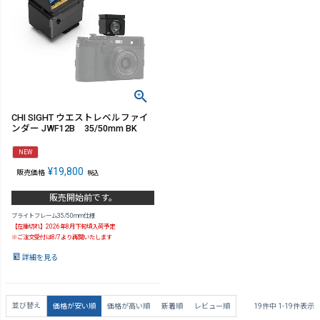
CHI SIGHT ウエストレベルファイ
ンダー JWF12B 35/50mm BK
NEW
¥
19,800
販売価格
税込
販売開始前です。
ブライトフレーム35/50mm仕様
【在庫切れ】2026年8月下旬頃入荷予定
※ご注文受付は8/7より再開いたします
詳細を見る
並び替え
価格が安い順
価格が高い順
新着順
レビュー順
19
件中
1
-
19
件表示