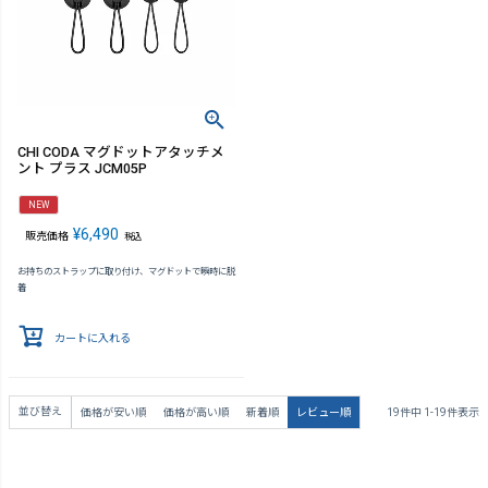
CHI CODA マグドットアタッチメ
ント プラス JCM05P
NEW
¥
6,490
販売価格
税込
お持ちのストラップに取り付け、マグドットで瞬時に脱
着
カートに入れる
並び替え
価格が安い順
価格が高い順
新着順
レビュー順
19
件中
1
-
19
件表示