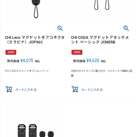
CHI Levo マグドットギアコネクタ
CHI CODA マグドットアタッチメ
（カラビナ）JOP06C
ント ベーシック JCM05B
NEW
NEW
¥
4,070
¥
4,620
販売価格
販売価格
税込
税込
CHI LEVOストラップ オプションパーツ
お持ちのストラップに取り付け、マグドットで瞬時に脱
着
カートに入れる
カートに入れる