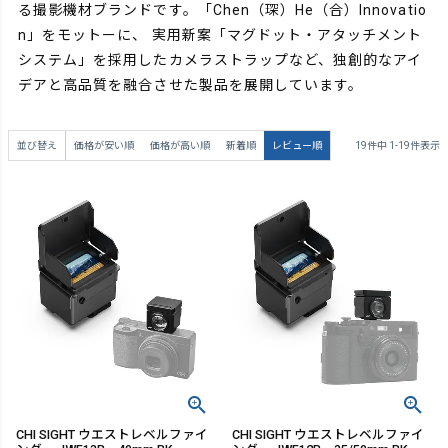
る撮影機材ブランドです。「Chen（琛）He（合）Innovatio
n」をモットーに、
実用新案「マグドット・アタッチメント
システム」を採用したカメラストラップなど、独創的なアイ
デアと高品質を融合させた製品を展開しています。
並び替え
価格が安い順
価格が高い順
新着順
レビュー順
19
件中
1
-
19
件表示
CHI SIGHT ウエストレベルファイ
CHI SIGHT ウエストレベルファイ