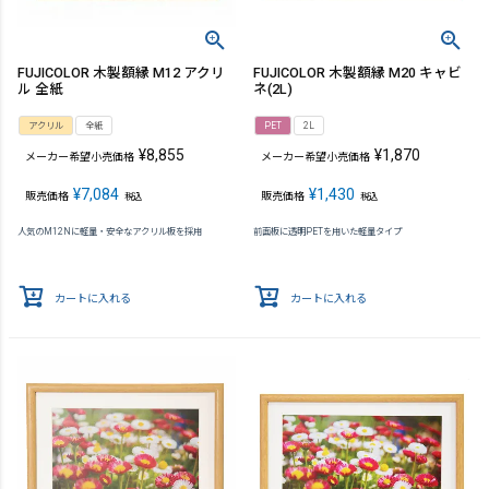
FUJICOLOR 木製額縁 M12 アクリ
FUJICOLOR 木製額縁 M20 キャビ
ル 全紙
ネ(2L)
アクリル
全紙
PET
2L
¥
8,855
¥
1,870
メーカー希望小売価格
メーカー希望小売価格
¥
7,084
¥
1,430
販売価格
販売価格
税込
税込
人気のM12Nに軽量・安全なアクリル板を採用
前面板に透明PETを用いた軽量タイプ
カートに入れる
カートに入れる