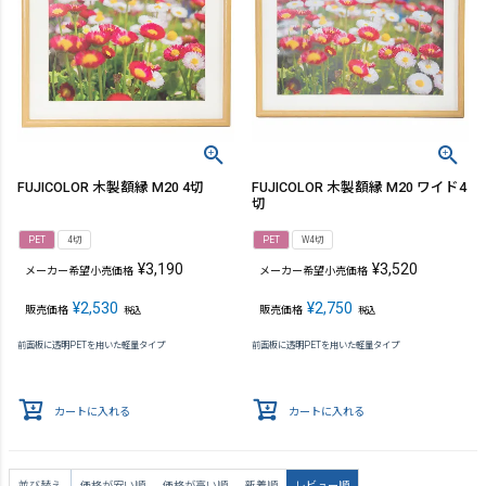
FUJICOLOR 木製額縁 M20 4切
FUJICOLOR 木製額縁 M20 ワイド4
切
PET
4切
PET
W4切
¥
3,190
¥
3,520
メーカー希望小売価格
メーカー希望小売価格
¥
2,530
¥
2,750
販売価格
販売価格
税込
税込
前面板に透明PETを用いた軽量タイプ
前面板に透明PETを用いた軽量タイプ
カートに入れる
カートに入れる
並び替え
価格が安い順
価格が高い順
新着順
レビュー順