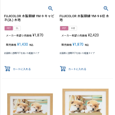
FUJICOLOR 木製額縁 YM-9 キャビ
FUJICOLOR 木製額縁 YM-9 6切 木
ネ(2L) 木地
地
PET
2L
PET
6切
¥
1,870
¥
2,420
メーカー希望小売価格
メーカー希望小売価格
¥
1,430
¥
1,870
販売価格
販売価格
税込
税込
前面板に透明PETを用いた軽量タイプ
前面板に透明PETを用いた軽量タイプ
カートに入れる
カートに入れる