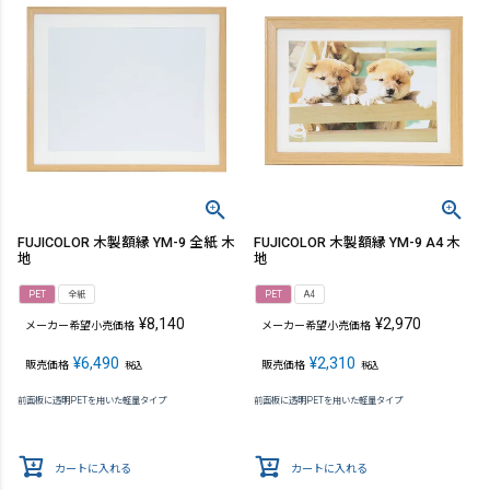
FUJICOLOR 木製額縁 YM-9 全紙 木
FUJICOLOR 木製額縁 YM-9 A4 木
地
地
PET
全紙
PET
A4
¥
8,140
¥
2,970
メーカー希望小売価格
メーカー希望小売価格
¥
6,490
¥
2,310
販売価格
販売価格
税込
税込
前面板に透明PETを用いた軽量タイプ
前面板に透明PETを用いた軽量タイプ
カートに入れる
カートに入れる