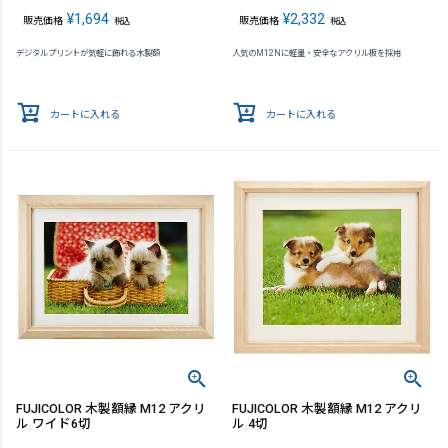
¥
1,694
¥
2,332
販売価格
販売価格
税込
税込
デジタルプリントが気軽に飾れる木製額
人気のM12Nに軽量・安全なアクリル板を採用
カートに入れる
カートに入れる
FUJICOLOR 木製額縁 M12 アクリ
FUJICOLOR 木製額縁 M12 アクリ
ル ワイド6切
ル 4切