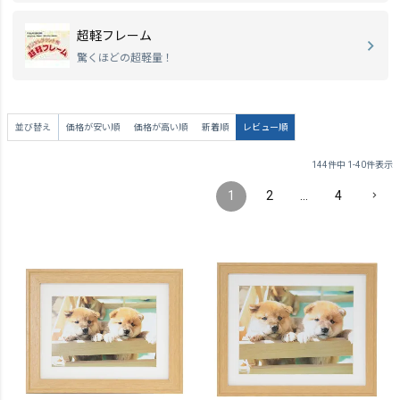
超軽フレーム
驚くほどの超軽量！
並び替え
価格が安い順
価格が高い順
新着順
レビュー順
144
件中
1
-
40
件表示
1
2
…
4