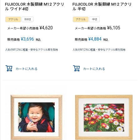
FUJICOLOR 木製額縁 M12 アクリ
FUJICOLOR 木製額縁 M12 アクリ
ル ワイド4切
ル 半切
アクリル
W4切
アクリル
半切
¥
4,620
¥
6,105
メーカー希望小売価格
メーカー希望小売価格
¥
3,696
¥
4,884
販売価格
販売価格
税込
税込
人気のM12Nに軽量・安全なアクリル板を採用
人気のM12Nに軽量・安全なアクリル板を採用
カートに入れる
カートに入れる