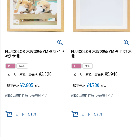
FUJICOLOR 木製額縁 YM-9 ワイド
FUJICOLOR 木製額縁 YM-9 半切 木
4切 木地
地
PET
W4切
PET
半切
¥
3,520
¥
5,940
メーカー希望小売価格
メーカー希望小売価格
¥
2,805
¥
4,730
販売価格
販売価格
税込
税込
前面板に透明PETを用いた軽量タイプ
前面板に透明PETを用いた軽量タイプ
カートに入れる
カートに入れる