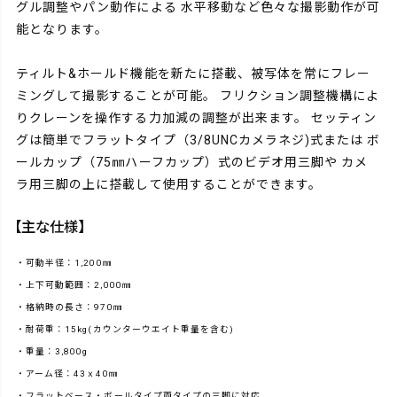
グル調整やパン動作による 水平移動など色々な撮影動作が可
能となります。
ティルト&ホールド機能を新たに搭載、被写体を常にフレー
ミングして撮影することが可能。 フリクション調整機構によ
りクレーンを操作する力加減の調整が出来ます。 セッティン
グは簡単でフラットタイプ（3/8UNCカメラネジ)式または ボ
ールカップ（75㎜ハーフカップ）式のビデオ用三脚や カメ
ラ用三脚の上に搭載して使用することができます。
【主な仕様】
・可動半径：1,200㎜
・上下可動範囲：2,000㎜
・格納時の長さ：970㎜
・耐荷重：15kg(カウンターウエイト重量を含む)
・重量：3,800g
・アーム径：43ｘ40㎜
・フラットベース・ボールタイプ両タイプの三脚に対応