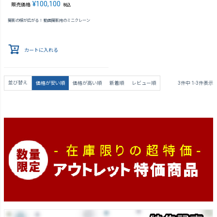
¥
100,100
販売価格
税込
撮影の幅が広がる！ 動画撮影用のミニクレーン
カートに入れる
並び替え
価格が安い順
価格が高い順
新着順
レビュー順
3
件中
1
-
3
件表示