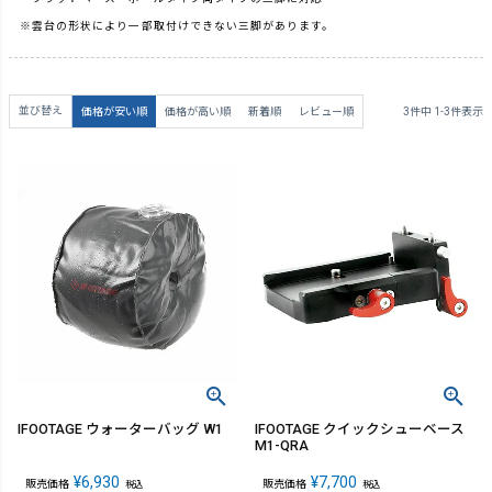
※雲台の形状により一部取付けできない三脚があります。
並び替え
価格が安い順
価格が高い順
新着順
レビュー順
3
件中
1
-
3
件表示
IFOOTAGE ウォーターバッグ W1
IFOOTAGE クイックシューベース
M1-QRA
¥
6,930
¥
7,700
販売価格
販売価格
税込
税込