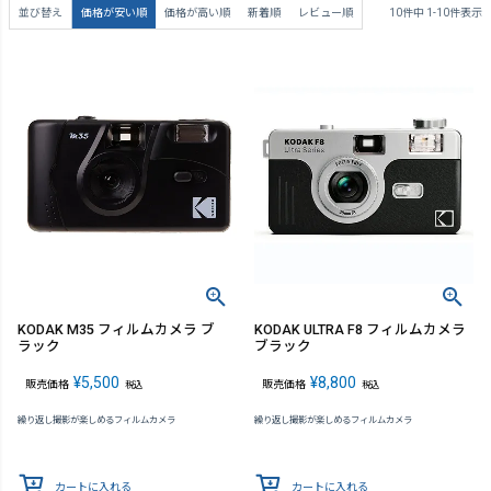
並び替え
価格が安い順
価格が高い順
新着順
レビュー順
10
件中
1
-
10
件表示
KODAK M35 フィルムカメラ ブ
KODAK ULTRA F8 フィルムカメラ
ラック
ブラック
¥
5,500
¥
8,800
販売価格
販売価格
税込
税込
繰り返し撮影が楽しめるフィルムカメラ
繰り返し撮影が楽しめるフィルムカメラ
カートに入れる
カートに入れる