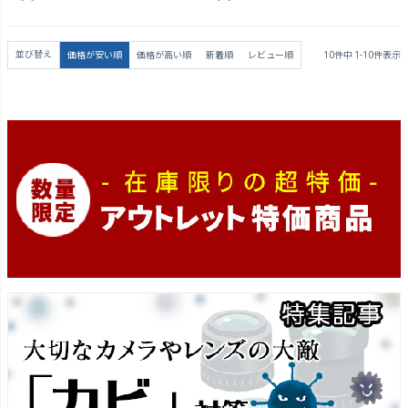
並び替え
価格が安い順
価格が高い順
新着順
レビュー順
10
件中
1
-
10
件表示