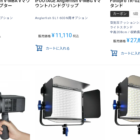
ish V-MBA Vマウ
IFOOTAGE Anglerfish V-MBG Vマ
Fotopro TR
プター
ウントハンドグリップ
タンド
カーボン
5段
N用オプション
Anglerfish SL1 60DN用オプション
空気圧クッションシ
ライトスタンド
全高208cm / 収納長5
¥
11,110
込
販売価格
税込
¥
27,
販売価格
カートに入れる
カートに入