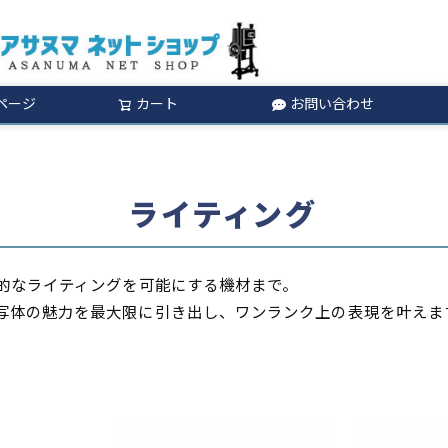
ページ
カート
お問い合わせ
検索
ライティング
格的なライティングを可能にする機材まで。
写体の魅力を最大限に引き出し、ワンランク上の表現を叶えま