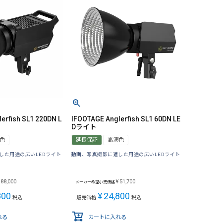
erfish SL1 220DN L
IFOOTAGE Anglerfish SL1 60DN LE
Dライト
色
延長保証
高演色
した用途の広いLEDライト
動画、写真撮影に適した用途の広いLEDライト
88,000
¥
51,700
メーカー希望小売価格
800
¥
24,800
税込
販売価格
税込
れる
カートに入れる