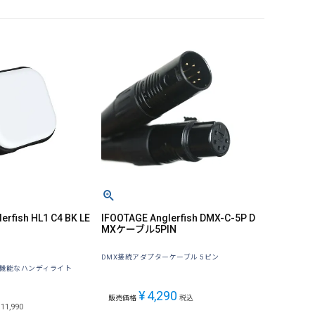
erfish HL1 C4 BK LE
IFOOTAGE Anglerfish DMX-C-5P D
MXケーブル5PIN
DMX接続アダプターケーブル 5ピン
機能なハンディライト
¥
4,290
販売価格
税込
11,990