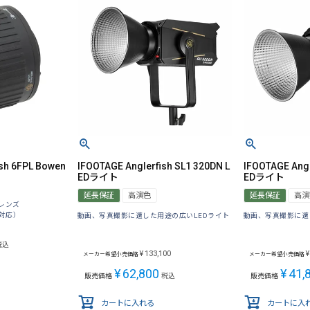
sh 6FPL Bowen
IFOOTAGE Anglerfish SL1 320DN L
IFOOTAGE Angl
EDライト
EDライト
延長保証
高演色
延長保証
高演
レンズ
対応）
動画、写真撮影に適した用途の広いLEDライト
動画、写真撮影に適
税込
¥
133,100
¥
メーカー希望小売価格
メーカー希望小売価格
¥
62,800
¥
41,
販売価格
税込
販売価格
カートに入れる
カートに入