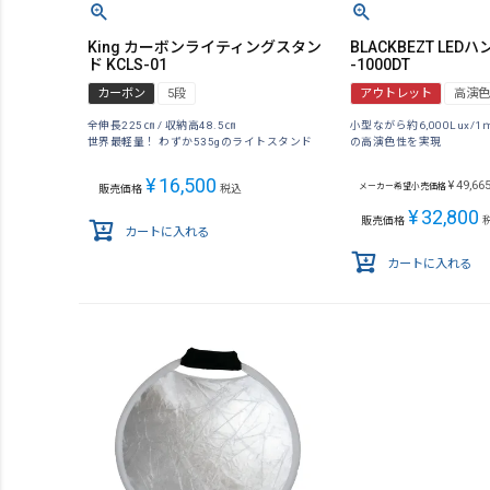
King カーボンライティングスタン
BLACKBEZT LED
ド KCLS-01
-1000DT
カーボン
5段
アウトレット
高演色
全伸長225㎝ / 収納高48.5㎝
小型ながら約6,000Lux/
世界最軽量！ わずか535gのライトスタンド
の高演色性を実現
¥
16,500
¥
49,66
メーカー希望小売価格
販売価格
税込
¥
32,800
販売価格
カートに入れる
カートに入れる