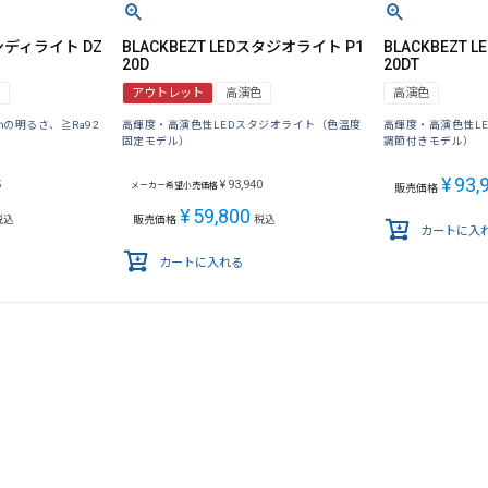
ハンディライト DZ
BLACKBEZT LEDスタジオライト P1
BLACKBEZT
20D
20DT
アウトレット
高演色
高演色
1ｍの明るさ、≧Ra92
高輝度・高演色性LEDスタジオライト（色温度
高輝度・高演色性L
固定モデル）
調節付きモデル）
¥
93,
5
¥
93,940
メーカー希望小売価格
販売価格
¥
59,800
税込
販売価格
税込
カートに入
カートに入れる