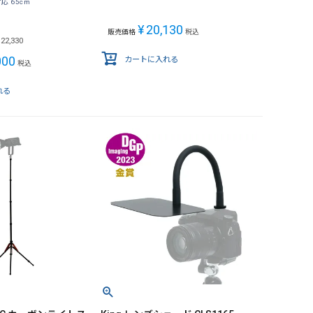
応 65cm
¥
20,130
販売価格
税込
22,330
000
カートに入れる
税込
れる