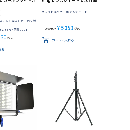
-02C カーボンライトス
King レンズシェード CLS1165
丈夫で軽量なカーボン製シェード
ステムを備えたカーボン製
¥
5,060
販売価格
税込
2.5cm / 質量990g
830
税込
カートに入れる
れる