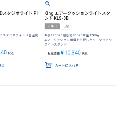
 LEDスタジオライト P1
King エアークッションライトスタ
ンド KLS-3B
アルミ
3段
EDスタジオライト（色温度
伸長220㎝ / 最低高80㎝ / 重量1700g
エアークッション機構を搭載したベーシックな
ライトスタンド
940
¥
10,340
税込
販売価格
税込
れる
カートに入れる