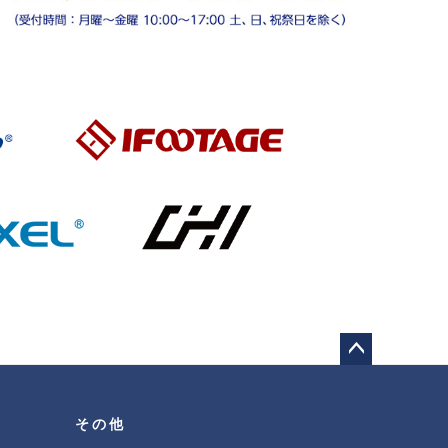
ペー
ジト
ップ
その他
へ