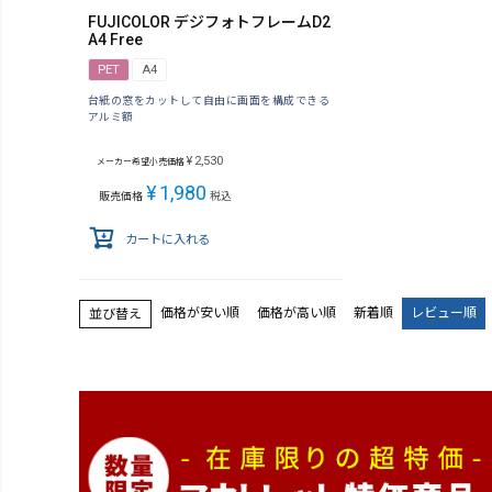
FUJICOLOR デジフォトフレームD2
A4 Free
PET
A4
台紙の窓をカットして自由に画面を構成できる
アルミ額
¥
2,530
メーカー希望小売価格
¥
1,980
販売価格
税込
カートに入れる
価格が安い順
価格が高い順
新着順
レビュー順
並び替え