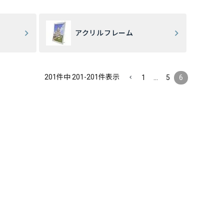
アクリルフレーム
201
件中
201
-
201
件表示
1
…
5
6