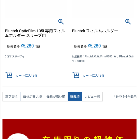
Plustek OpticFilm 135i 専用フィル
Plustek フィルムホルダー
ムホルダー スリーブ用
¥
5,280
¥
5,280
販売価格
販売価格
税込
税込
6コマ スリーブ用
対応機種：Plsutek OpticFilm 8200i AI、Plsutek Opti
cFilm 8100
カートに入れる
カートに入れる
並び替え
価格が安い順
価格が高い順
新着順
レビュー順
4
件中
1
-
4
件表示