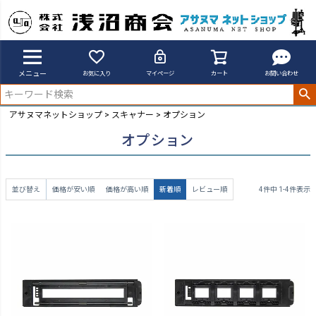
メニュー
お気に入り
マイページ
カート
お問い合わせ
アサヌマネットショップ
スキャナー
オプション
オプション
並び替え
価格が安い順
価格が高い順
新着順
レビュー順
4
件中
1
-
4
件表示