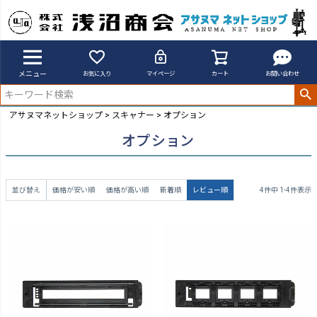
メニュー
お気に入り
マイページ
カート
お問い合わせ
アサヌマネットショップ
スキャナー
オプション
オプション
並び替え
価格が安い順
価格が高い順
新着順
レビュー順
4
件中
1
-
4
件表示