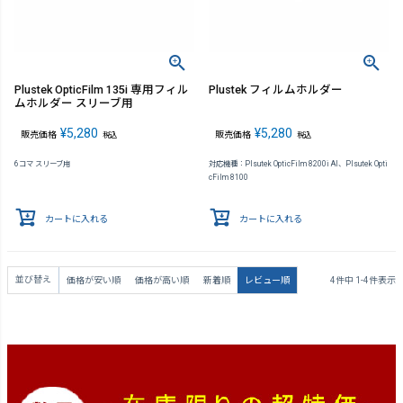
Plustek OpticFilm 135i 専用フィル
Plustek フィルムホルダー
ムホルダー スリーブ用
¥
5,280
¥
5,280
販売価格
販売価格
税込
税込
6コマ スリーブ用
対応機種：Plsutek OpticFilm 8200i AI、Plsutek Opti
cFilm 8100
カートに入れる
カートに入れる
並び替え
価格が安い順
価格が高い順
新着順
レビュー順
4
件中
1
-
4
件表示