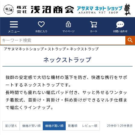
メニュー
お気に入り
マイページ
カート
お問い合わせ
アサヌマネットショップ
ストラップ
ネックストラップ
ネックストラップ
抜群の安定感で大切な機材の落下を防ぎ、快適な携行をサポ
ートするネックストラップです。
長時間でも疲れない幅広パッド付き、サッと外せるワンタッ
チ着脱式、首掛け・肩掛け・斜め掛けができるマルチ仕様ま
で幅広くラインナップ。
並び替え
価格が安い順
価格が高い順
新着順
レビュー順
29
件中
1
-
29
件表示