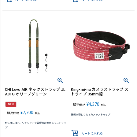
CHI Levo AIR ネックストラップ JL
King×mi-na カメラストラップ ス
A01G オリーブグリーン
トライプ 35mm幅
¥
4,370
NEW
販売価格
税込
¥
7,700
販売価格
税込
撮影が楽しくなるカメラストラップ
耐久性に優れ、ワンタッチで着脱可能なカメラストラッ
プ
カートに入れる