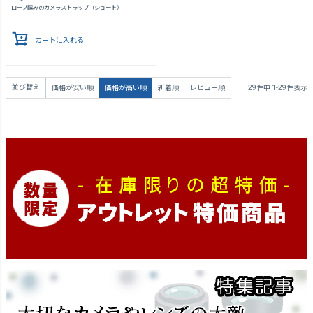
ロープ編みのカメラストラップ（ショート）
カートに入れる
並び替え
価格が安い順
価格が高い順
新着順
レビュー順
29
件中
1
-
29
件表示