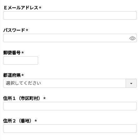
Ｅメールアドレス
(必
須)
パスワード
(必
須)
郵便番号
(必
須)
都道府県
(必
須)
住所１（市区町村）
(必
須)
住所２（番地）
(必
須)