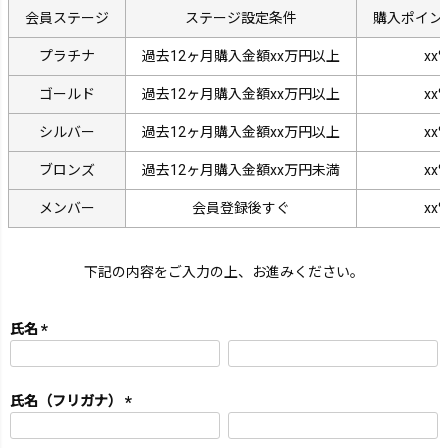
会員ステージ
ステージ設定条件
購入ポイン
プラチナ
過去12ヶ月購入金額xx万円以上
xx
ゴールド
過去12ヶ月購入金額xx万円以上
xx
シルバー
過去12ヶ月購入金額xx万円以上
xx
ブロンズ
過去12ヶ月購入金額xx万円未満
xx
メンバー
会員登録後すぐ
xx
下記の内容をご入力の上、お進みください。
氏名
(必
須)
氏名（フリガナ）
(必
須)