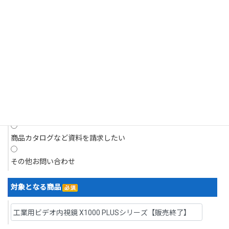
それがあるとき。
商品についてのお問い合わせ
4.個人情報の開示請求について
現在抱えている問題について相談したい
当社は、お客様の個人情報につきましてはご本人様からの開示請求に対
応いたします。
開示請求は、郵送によるご請求とさせていただきます。
デモを依頼したい
5.訂正・利用停止・削除について
デモ機を借り、現場で試したい
当社は、お客様ご本人からの、個人情報の訂正等のご請求に応じます。
見積りを依頼したい
なお請求は、郵送によるご請求とさせていただきます。
開示等の求めの申請・お問い合わせ先
商品カタログなど資料を請求したい
株式会社浅沼商会
〒103-0024 東京都中央区日本橋小舟町７番２号 ヤクシビル２階
その他お問い合わせ
TEL：03-6627-6700／FAX：03-6627-6701
なお、直接ご来社頂いてのお申し出はお受けいたしかねますので、その
対象となる商品
旨ご了承賜りますようお願い申し上げます。