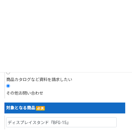
それがあるとき。
商品についてのお問い合わせ
4.個人情報の開示請求について
現在抱えている問題について相談したい
当社は、お客様の個人情報につきましてはご本人様からの開示請求に対
応いたします。
開示請求は、郵送によるご請求とさせていただきます。
デモを依頼したい
5.訂正・利用停止・削除について
デモ機を借り、現場で試したい
当社は、お客様ご本人からの、個人情報の訂正等のご請求に応じます。
見積りを依頼したい
なお請求は、郵送によるご請求とさせていただきます。
開示等の求めの申請・お問い合わせ先
商品カタログなど資料を請求したい
株式会社浅沼商会
〒103-0024 東京都中央区日本橋小舟町７番２号 ヤクシビル２階
その他お問い合わせ
TEL：03-6627-6700／FAX：03-6627-6701
なお、直接ご来社頂いてのお申し出はお受けいたしかねますので、その
対象となる商品
旨ご了承賜りますようお願い申し上げます。