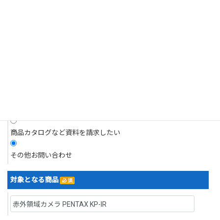
それがあるとき。
商品についてのお問い合わせ
4.個人情報の開示請求について
現在抱えている問題について相談したい
当社は、お客様の個人情報につきましてはご本人様からの開示請求に対
応いたします。
開示請求は、郵送によるご請求とさせていただきます。
デモを依頼したい
5.訂正・利用停止・削除について
デモ機を借り、現場で試したい
当社は、お客様ご本人からの、個人情報の訂正等のご請求に応じます。
見積りを依頼したい
なお請求は、郵送によるご請求とさせていただきます。
開示等の求めの申請・お問い合わせ先
商品カタログなど資料を請求したい
株式会社浅沼商会
〒103-0024 東京都中央区日本橋小舟町７番２号 ヤクシビル２階
その他お問い合わせ
TEL：03-6627-6700／FAX：03-6627-6701
なお、直接ご来社頂いてのお申し出はお受けいたしかねますので、その
対象となる商品
旨ご了承賜りますようお願い申し上げます。