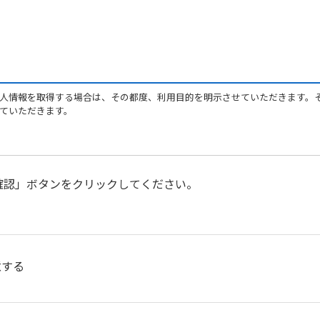
人情報を取得する場合は、その都度、利用目的を明示させていただきます。
ていただきます。
の範囲内で利用し、お客様の同意なく利用目的外に利用いたしません。
確認」ボタンをクリックしてください。
。
情報を適切に管理し、あらかじめお客様の同意を得ることなく第三者に提供
意する
必要がある場合であって、本人の同意を得ることが困難であるとき。
委託を受けた者が法令の定める事務を遂行することに対して協力する必要があ