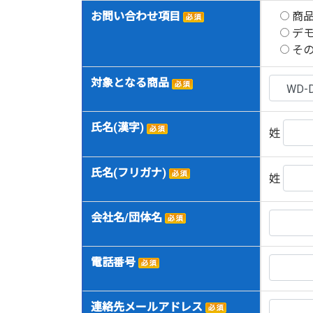
該事務の遂行に支障を及ぼすおそれがある
お問い合わせ項目
商
デ
4.個人情報の開示請求について
そ
当社は、お客様の個人情報につきましてはご本
対象となる商品
開示請求は、郵送によるご請求とさせていただ
5.訂正・利用停止・削除について
氏名(漢字)
姓
当社は、お客様ご本人からの、個人情報の訂正
氏名(フリガナ)
姓
開示等の求めの申請・お問い合わせ先
株式会社浅沼商会
〒103-0024 東京都中央区日本橋小舟町７
会社名/団体名
TEL：03-6627-6700／FAX：03-6627-6701
なお、直接ご来社頂いてのお申し出はお受けい
電話番号
連絡先メールアドレス