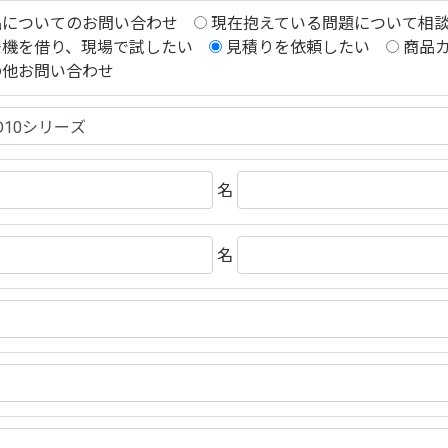
とき。
品についてのお問い合わせ
現在抱えている問題について相
モ機を借り、現場で試したい
見積りを依頼したい
商品
の他お問い合わせ
人様からの開示請求に対応いたします。
きます。
名
等のご請求に応じます。 なお請求は、郵送によるご請求とさせていただきま
名
番２号 ヤクシビル２階
たしかねますので、その旨ご了承賜りますようお願い申し上げます。