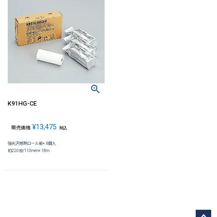
K91HG-CE
¥
13,475
販売価格
税込
強光沢感熱ロール紙× 4個入
約220枚/110mm× 18m