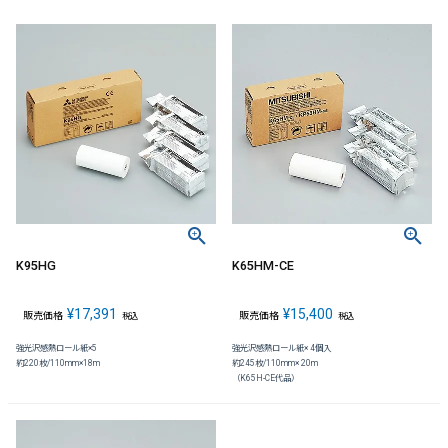
K95HG
K65HM-CE
¥
17,391
¥
15,400
販売価格
販売価格
税込
税込
強光沢感熱ロール紙×5
強光沢感熱ロール紙× 4個入
約220枚/110mm×18m
約245枚/110mm× 20m
（K65H-CE代品）