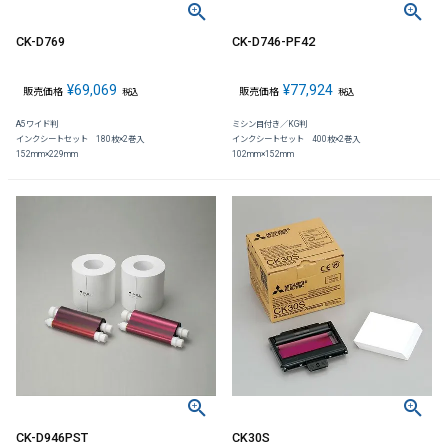
CK-D769
CK-D746-PF42
¥
69,069
¥
77,924
販売価格
販売価格
税込
税込
A5ワイド判
ミシン目付き／KG判
インクシートセット 180枚×2巻入
インクシートセット 400枚×2巻入
152mm×229mm
102mm×152mm
CK-D946PST
CK30S