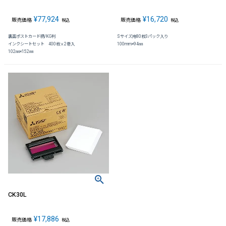
¥
77,924
¥
16,720
販売価格
販売価格
税込
税込
裏面ポストカード柄/KG判
Sサイズ用80枚3パック入り
インクシートセット 400枚ｘ2巻入
100mm×94㎜
102㎜×152㎜
CK30L
¥
17,886
販売価格
税込