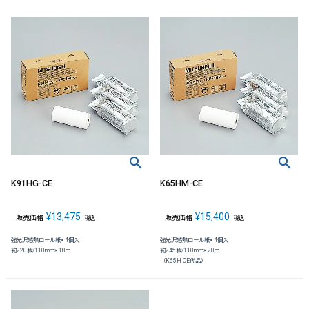
K91HG-CE
K65HM-CE
¥
13,475
¥
15,400
販売価格
販売価格
税込
税込
強光沢感熱ロール紙× 4個入
強光沢感熱ロール紙× 4個入
約220枚/110mm× 18m
約245枚/110mm× 20m
（K65H-CE代品）