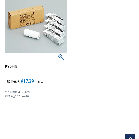
K95HG
¥
17,391
販売価格
税込
強光沢感熱ロール紙×5
約220枚/110mm×18m