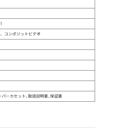
時）
､S映像、コンポジットビデオ
、ペーパーカセット､取扱説明書､保証書