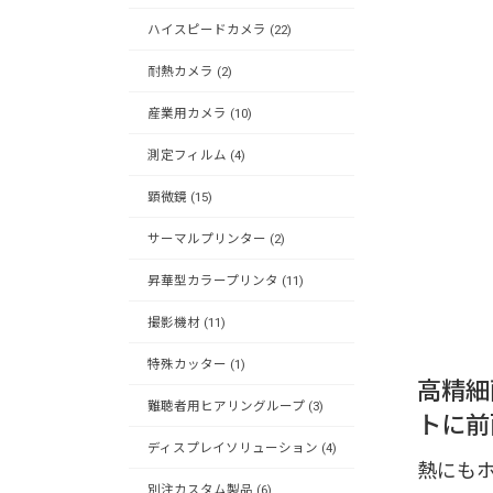
ハイスピードカメラ (22)
耐熱カメラ (2)
産業用カメラ (10)
測定フィルム (4)
顕微鏡 (15)
サーマルプリンター (2)
昇華型カラープリンタ (11)
撮影機材 (11)
特殊カッター (1)
高精細
難聴者用ヒアリングループ (3)
トに前
ディスプレイソリューション (4)
熱にも
別注カスタム製品 (6)