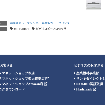
昇華型カラープリンタ
、
昇華型カラープリンタ
ー
MITSUBISHI
ビデオコピープロセッサ
お客さま
ビジネスのお客さま
ヌマネットショップ本店
産業機材事業部
ヌマネットショップ楽天市場店
サンキダイレクト
マネットショップAmazon店
ISO14001認証取得
ログダウンロード
FlashTrade