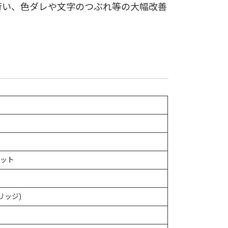
行い、色ダレや文字のつぶれ等の大幅改善
ドット
リッジ)