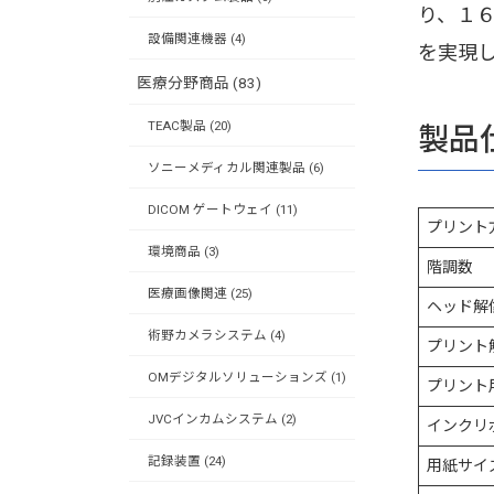
り、１
設備関連機器 (4)
を実現
医療分野商品 (83)
TEAC製品 (20)
製品
ソニーメディカル関連製品 (6)
DICOM ゲートウェイ (11)
プリント
環境商品 (3)
階調数
医療画像関連 (25)
ヘッド解
術野カメラシステム (4)
プリント
OMデジタルソリューションズ (1)
プリント
JVCインカムシステム (2)
インクリ
記録装置 (24)
用紙サイ