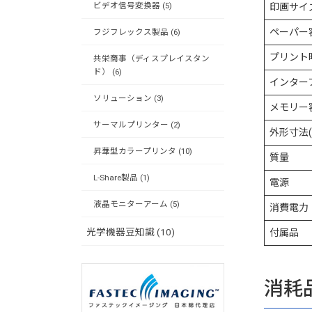
ビデオ信号変換器 (5)
印画サイ
ペーパー
フジフレックス製品 (6)
プリント
共栄商事（ディスプレイスタン
ド） (6)
インター
ソリューション (3)
メモリー
サーマルプリンター (2)
外形寸法(
昇華型カラープリンタ (10)
質量
L-Share製品 (1)
電源
液晶モニターアーム (5)
消費電力
光学機器豆知識 (10)
付属品
消耗