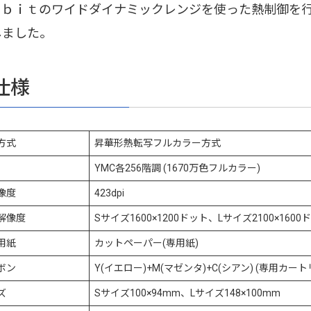
６ｂｉｔのワイドダイナミックレンジを使った熱制御を
しました。
仕様
方式
昇華形熱転写フルカラー方式
YMC各256階調 (1670万色フルカラー)
像度
423dpi
解像度
Sサイズ1600×1200ドット、Lサイズ2100×1600
用紙
カットペーパー(専用紙)
ボン
Y(イエロー)+M(マゼンタ)+C(シアン) (専用カート
ズ
Sサイズ100×94mm、Lサイズ148×100mm