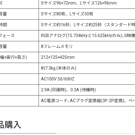
ズ
Sサイズ96×72mm、Lサイズ126×96mm
容量
Sサイズ80枚、Lサイズ50枚
時間
Sサイズ約16秒、Lサイズ約25秒（スタンダード
フェース
RGBアナログ(15.734kHzと15.625kHzのみ)
容量
8フレームメモリ
幅×奥行×高さ)
212×125×425mm
約7.3kg (本体のみ)
AC100V 50/60HZ
2.9A (印画時)、0.3A (待機時)
AC電源コード､ACプラグ変換器(3P-2P変換)
品購入