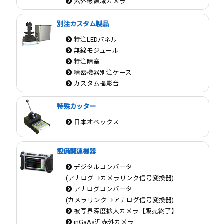
紫外線領域カメラ
別注カスタム製品
特注LEDパネル
無線モジュール
特注暗室
精密機器別注ケース
カスタム撮影台
特殊カッター
日本オペックス
設備関連機器
デジタルコンバータ
(アナログ⇒カメラリンク信号変換器)
アナログコンバータ
(カメラリンク⇒アナログ信号変換器)
被写界深度拡大カメラ【販売終了】
inGaAs近赤外カメラ