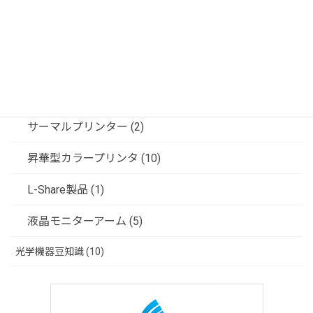
ビデオ信号変換器 (5)
フジフレックス製品 (6)
共栄商事（ディスプレイスタンド） (6)
ソリューション (3)
サーマルプリンター (2)
昇華型カラープリンタ (10)
L-Share製品 (1)
液晶モニターアーム (5)
光学機器豆知識 (10)