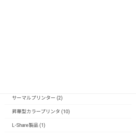
OMデジタルソリューションズ (1)
JVCインカムシステム (2)
記録装置 (24)
ビデオ信号変換器 (5)
フジフレックス製品 (6)
共栄商事（ディスプレイスタンド） (6)
ソリューション (3)
サーマルプリンター (2)
昇華型カラープリンタ (10)
L-Share製品 (1)