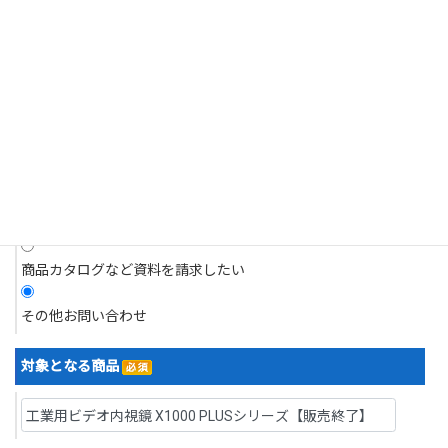
それがあるとき。
商品についてのお問い合わせ
4.個人情報の開示請求について
現在抱えている問題について相談したい
当社は、お客様の個人情報につきましてはご本人様からの開示請求に対
応いたします。
開示請求は、郵送によるご請求とさせていただきます。
デモを依頼したい
5.訂正・利用停止・削除について
デモ機を借り、現場で試したい
当社は、お客様ご本人からの、個人情報の訂正等のご請求に応じます。
見積りを依頼したい
なお請求は、郵送によるご請求とさせていただきます。
開示等の求めの申請・お問い合わせ先
商品カタログなど資料を請求したい
株式会社浅沼商会
〒103-0024 東京都中央区日本橋小舟町７番２号 ヤクシビル２階
その他お問い合わせ
TEL：03-6627-6700／FAX：03-6627-6701
なお、直接ご来社頂いてのお申し出はお受けいたしかねますので、その
対象となる商品
旨ご了承賜りますようお願い申し上げます。