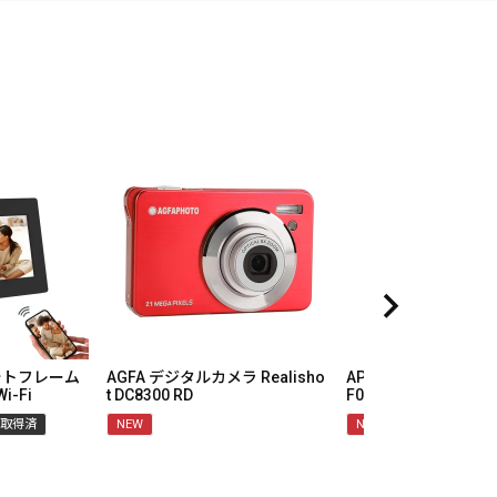
ォトフレーム
AGFA デジタルカメラ Realisho
APEXEL 双眼鏡ホルス
Wi-Fi
t DC8300 RD
F007 BinoClamp Pro
取得済
NEW
NEW