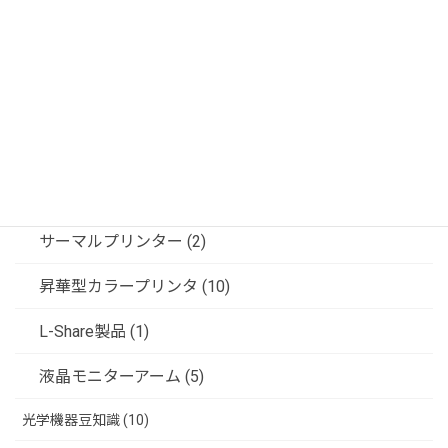
記録装置 (24)
ビデオ信号変換器 (5)
フジフレックス製品 (6)
共栄商事（ディスプレイスタンド） (6)
ソリューション (3)
サーマルプリンター (2)
昇華型カラープリンタ (10)
L-Share製品 (1)
液晶モニターアーム (5)
光学機器豆知識 (10)