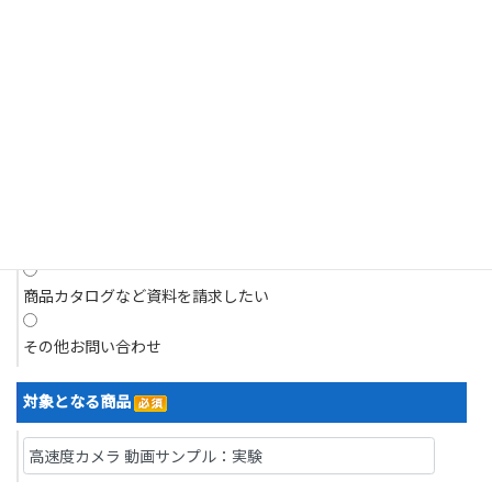
それがあるとき。
商品についてのお問い合わせ
4.個人情報の開示請求について
現在抱えている問題について相談したい
当社は、お客様の個人情報につきましてはご本人様からの開示請求に対
応いたします。
開示請求は、郵送によるご請求とさせていただきます。
デモを依頼したい
5.訂正・利用停止・削除について
デモ機を借り、現場で試したい
当社は、お客様ご本人からの、個人情報の訂正等のご請求に応じます。
見積りを依頼したい
なお請求は、郵送によるご請求とさせていただきます。
開示等の求めの申請・お問い合わせ先
商品カタログなど資料を請求したい
株式会社浅沼商会
〒103-0024 東京都中央区日本橋小舟町７番２号 ヤクシビル２階
その他お問い合わせ
TEL：03-6627-6700／FAX：03-6627-6701
なお、直接ご来社頂いてのお申し出はお受けいたしかねますので、その
対象となる商品
旨ご了承賜りますようお願い申し上げます。