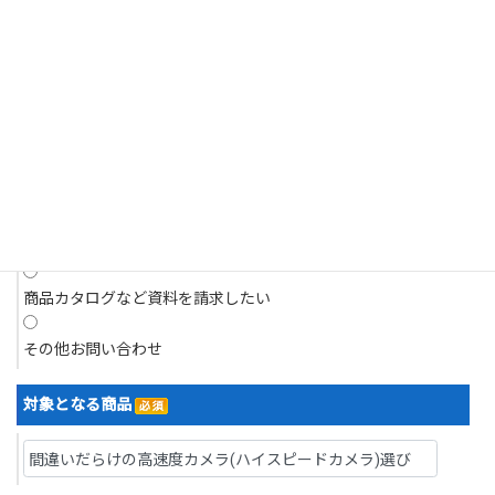
それがあるとき。
商品についてのお問い合わせ
4.個人情報の開示請求について
現在抱えている問題について相談したい
当社は、お客様の個人情報につきましてはご本人様からの開示請求に対
応いたします。
開示請求は、郵送によるご請求とさせていただきます。
デモを依頼したい
5.訂正・利用停止・削除について
デモ機を借り、現場で試したい
当社は、お客様ご本人からの、個人情報の訂正等のご請求に応じます。
見積りを依頼したい
なお請求は、郵送によるご請求とさせていただきます。
開示等の求めの申請・お問い合わせ先
商品カタログなど資料を請求したい
株式会社浅沼商会
〒103-0024 東京都中央区日本橋小舟町７番２号 ヤクシビル２階
その他お問い合わせ
TEL：03-6627-6700／FAX：03-6627-6701
なお、直接ご来社頂いてのお申し出はお受けいたしかねますので、その
対象となる商品
旨ご了承賜りますようお願い申し上げます。