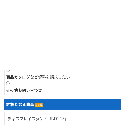
それがあるとき。
商品についてのお問い合わせ
4.個人情報の開示請求について
現在抱えている問題について相談したい
当社は、お客様の個人情報につきましてはご本人様からの開示請求に対
応いたします。
開示請求は、郵送によるご請求とさせていただきます。
デモを依頼したい
5.訂正・利用停止・削除について
デモ機を借り、現場で試したい
当社は、お客様ご本人からの、個人情報の訂正等のご請求に応じます。
見積りを依頼したい
なお請求は、郵送によるご請求とさせていただきます。
開示等の求めの申請・お問い合わせ先
商品カタログなど資料を請求したい
株式会社浅沼商会
〒103-0024 東京都中央区日本橋小舟町７番２号 ヤクシビル２階
その他お問い合わせ
TEL：03-6627-6700／FAX：03-6627-6701
なお、直接ご来社頂いてのお申し出はお受けいたしかねますので、その
対象となる商品
旨ご了承賜りますようお願い申し上げます。