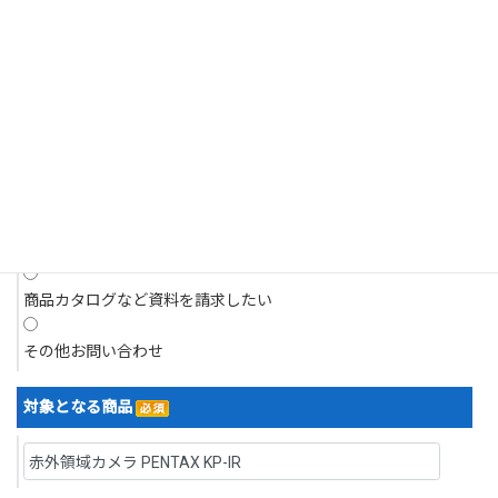
それがあるとき。
商品についてのお問い合わせ
4.個人情報の開示請求について
現在抱えている問題について相談したい
当社は、お客様の個人情報につきましてはご本人様からの開示請求に対
応いたします。
開示請求は、郵送によるご請求とさせていただきます。
デモを依頼したい
5.訂正・利用停止・削除について
デモ機を借り、現場で試したい
当社は、お客様ご本人からの、個人情報の訂正等のご請求に応じます。
見積りを依頼したい
なお請求は、郵送によるご請求とさせていただきます。
開示等の求めの申請・お問い合わせ先
商品カタログなど資料を請求したい
株式会社浅沼商会
〒103-0024 東京都中央区日本橋小舟町７番２号 ヤクシビル２階
その他お問い合わせ
TEL：03-6627-6700／FAX：03-6627-6701
なお、直接ご来社頂いてのお申し出はお受けいたしかねますので、その
対象となる商品
旨ご了承賜りますようお願い申し上げます。