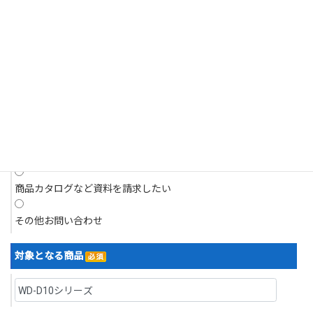
それがあるとき。
商品についてのお問い合わせ
4.個人情報の開示請求について
現在抱えている問題について相談したい
当社は、お客様の個人情報につきましてはご本人様からの開示請求に対
応いたします。
開示請求は、郵送によるご請求とさせていただきます。
デモを依頼したい
5.訂正・利用停止・削除について
デモ機を借り、現場で試したい
当社は、お客様ご本人からの、個人情報の訂正等のご請求に応じます。
見積りを依頼したい
なお請求は、郵送によるご請求とさせていただきます。
開示等の求めの申請・お問い合わせ先
商品カタログなど資料を請求したい
株式会社浅沼商会
〒103-0024 東京都中央区日本橋小舟町７番２号 ヤクシビル２階
その他お問い合わせ
TEL：03-6627-6700／FAX：03-6627-6701
なお、直接ご来社頂いてのお申し出はお受けいたしかねますので、その
対象となる商品
旨ご了承賜りますようお願い申し上げます。