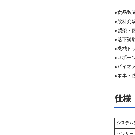
●食品製
●飲料充
●製薬・
●落下試
●機械ト
●スポー
●バイオ
●軍事・
仕様
システム
センサー