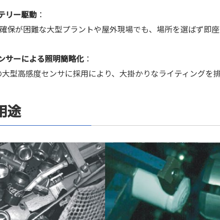
テリー駆動
：
の確保が困難な大型プラントや屋外現場でも、場所を選ばず即
ンサーによる照明簡略化
：
の大型高感度センサに採用により、大掛かりなライティングを
用途