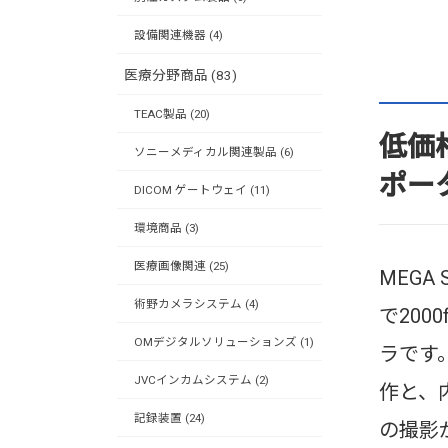
設備関連機器 (4)
医療分野商品 (83)
TEAC製品 (20)
低価
ソニーメディカル関連製品 (6)
ポー
DICOM ゲートウェイ (11)
環境商品 (3)
医療画像関連 (25)
MEGA
術野カメラシステム (4)
で20
OMデジタルソリューションズ (1)
ラです
JVCインカムシステム (2)
作と、
記録装置 (24)
の撮影