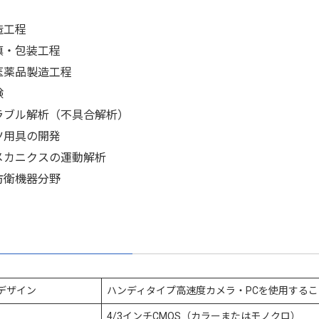
造工程
填・包装工程
医薬品製造工程
験
ラブル解析（不具合解析）
ツ用具の開発
メカニクスの運動解析
防衛機器分野
デザイン
ハンディタイプ高速度カメラ・PCを使用する
4/3インチCMOS（カラーまたはモノクロ）