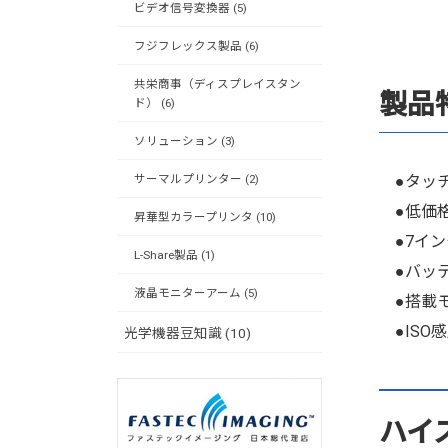
ビデオ信号変換器 (5)
フジフレックス製品 (6)
共栄商事（ディスプレイスタン
製品
ド） (6)
ソリューション (3)
●タッチ
サーマルプリンター (2)
●低価格
昇華型カラープリンタ (10)
●7イン
L-Share製品 (1)
●バッテ
液晶モニターアーム (5)
●搭載モ
●ISO
光学機器豆知識 (10)
ハイ