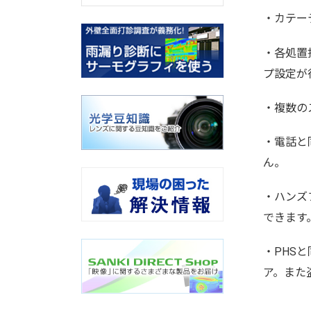
・カテー
・各処置
プ設定が
・複数の
・電話と
ん。
・ハンズ
できます
・PHS
ア。また