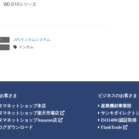
WD-D10シリーズ
JVCインカムシステム
ー
インカム
お客さま
ビジネスのお客さま
ヌマネットショップ本店
産業機材事業部
ヌマネットショップ楽天市場店
サンキダイレクト
マネットショップAmazon店
ISO14001認証取得
ログダウンロード
FlashTrade