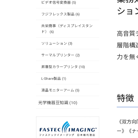
ビデオ信号変換器 (5)
ショ
フジフレックス製品 (6)
共栄商事（ディスプレイスタン
ド） (6)
高音質
ソリューション (3)
層階構
サーマルプリンター (2)
力を無
昇華型カラープリンタ (10)
L-Share製品 (1)
液晶モニターアーム (5)
特徴
光学機器豆知識 (10)
《双方向
ー》《ナ