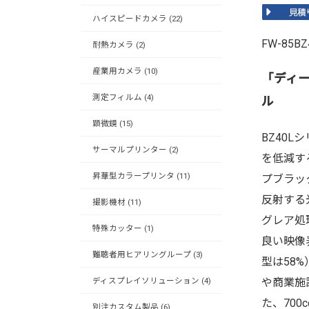
ハイスピードカメラ (22)
FW-85B
耐熱カメラ (2)
産業用カメラ (10)
「ディ
測定フィルム (4)
ル
顕微鏡 (15)
BZ40
サーマルプリンター (2)
を低減す
昇華型カラープリンタ (11)
プブラッ
反射する
撮影機材 (11)
グレア処
特殊カッター (1)
良い映像
難聴者用ヒアリングループ (3)
型は58
ディスプレイソリューション (4)
や商業施
た、700
別注カスタム製品 (6)