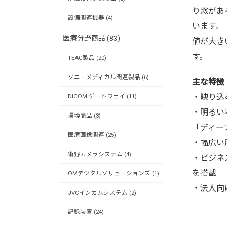
り窓があ
設備関連機器 (4)
います。
医療分野商品 (83)
値が大き
す。
TEAC製品 (20)
ソニーメディカル関連製品 (6)
主な特徴
・映り込
DICOM ゲートウェイ (11)
・明るい
環境商品 (3)
「ディー
医療画像関連 (25)
・幅広い
術野カメラシステム (4)
・ビジネ
を搭載
OMデジタルソリューションズ (1)
・法人向
JVCインカムシステム (2)
記録装置 (24)