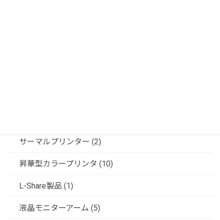
JVCインカムシステム (2)
記録装置 (24)
ビデオ信号変換器 (5)
フジフレックス製品 (6)
共栄商事（ディスプレイスタンド） (6)
ソリューション (3)
サーマルプリンター (2)
昇華型カラープリンタ (10)
L-Share製品 (1)
液晶モニターアーム (5)