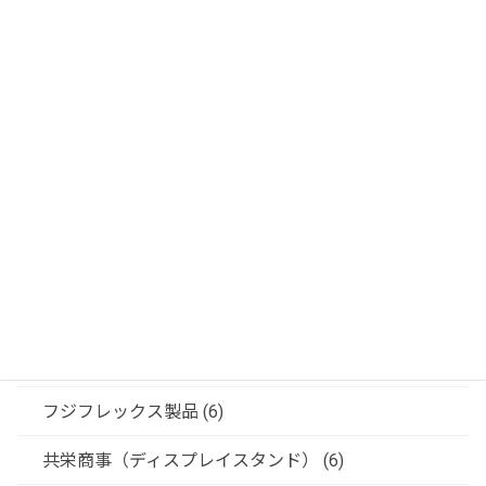
DICOM ゲートウェイ (11)
環境商品 (3)
医療画像関連 (25)
術野カメラシステム (4)
OMデジタルソリューションズ (1)
JVCインカムシステム (2)
記録装置 (24)
ビデオ信号変換器 (5)
フジフレックス製品 (6)
共栄商事（ディスプレイスタンド） (6)