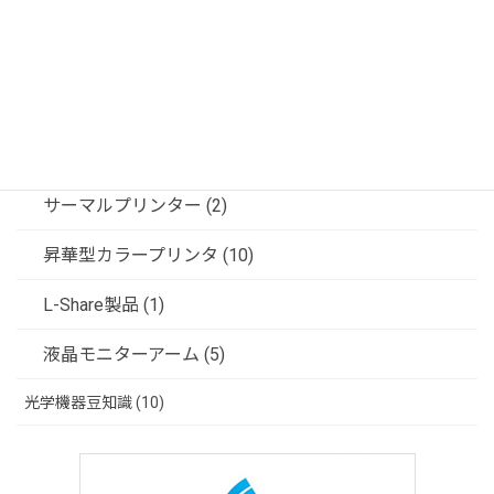
ビデオ信号変換器 (5)
フジフレックス製品 (6)
共栄商事（ディスプレイスタンド） (6)
ソリューション (3)
サーマルプリンター (2)
昇華型カラープリンタ (10)
L-Share製品 (1)
液晶モニターアーム (5)
光学機器豆知識 (10)