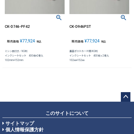
CK-D746-PF42
CK-D946PST
¥
77,924
¥
77,924
販売価格
販売価格
税込
税込
ミシン目付き／KG判
裏面ポストカード柄/KG判
インクシートセット 400枚×2巻入
インクシートセット 400枚ｘ2巻入
102mm×152mm
102㎜×152㎜
ペー
ジト
このサイトについて
ップ
サイトマップ
へ
個人情報保護方針