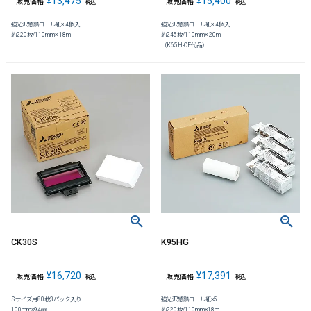
¥
13,475
¥
15,400
販売価格
販売価格
税込
税込
強光沢感熱ロール紙× 4個入
強光沢感熱ロール紙× 4個入
約220枚/110mm× 18m
約245枚/110mm× 20m
（K65H-CE代品）
CK30S
K95HG
¥
16,720
¥
17,391
販売価格
販売価格
税込
税込
Sサイズ用80枚3パック入り
強光沢感熱ロール紙×5
100mm×94㎜
約220枚/110mm×18m