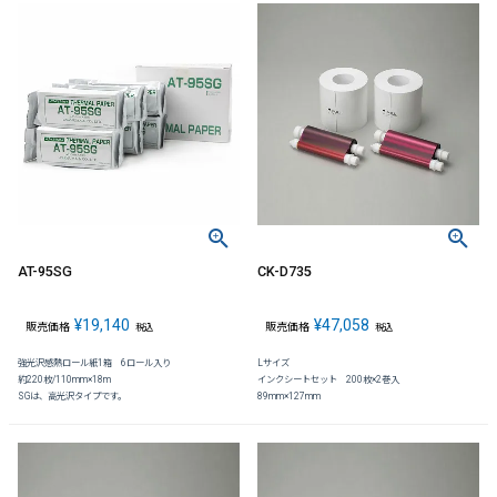
AT-95SG
CK-D735
¥
19,140
¥
47,058
販売価格
販売価格
税込
税込
強光沢感熱ロール紙1箱 6ロール入り
Lサイズ
約220枚/110mm×18m
インクシートセット 200枚×2巻入
SGは、高光沢タイプです。
89mm×127mm