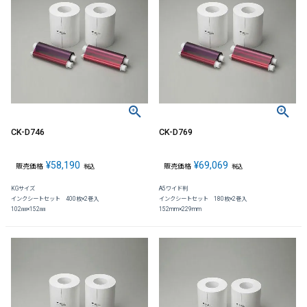
CK-D746
CK-D769
¥
58,190
¥
69,069
販売価格
販売価格
税込
税込
KGサイズ
A5ワイド判
インクシートセット 400枚×2巻入
インクシートセット 180枚×2巻入
102㎜×152㎜
152mm×229mm