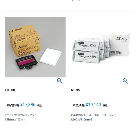
CK30L
AT-95
¥
17,886
¥
19,140
販売価格
販売価格
税込
税込
Lサイズ用50枚X4パック入り
高濃度感熱ロール紙 1箱 ６ロール入り
148mmｘ100mm
約260枚/110mm×21m