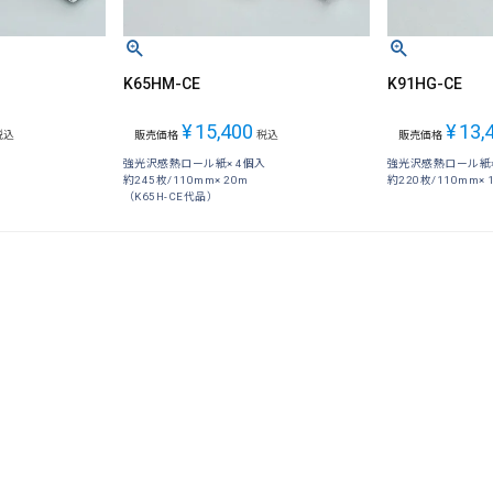
K65HM-CE
K91HG-CE
¥
15,400
¥
13,
税込
販売価格
税込
販売価格
強光沢感熱ロール紙× 4個入
強光沢感熱ロール紙×
約245枚/110mm× 20m
約220枚/110mm× 
（K65H-CE代品）