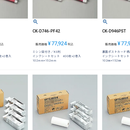
CK-D746-PF42
CK-D946PST
¥
77,924
¥
77,
税込
販売価格
税込
販売価格
ミシン目付き／KG判
裏面ポストカード柄/
枚×2巻入
インクシートセット 400枚×2巻入
インクシートセット
102mm×152mm
102㎜×152㎜