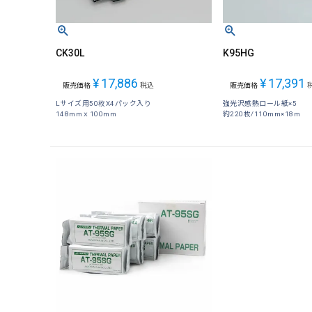
CK30L
K95HG
¥
17,886
¥
17,391
販売価格
税込
販売価格
Lサイズ用50枚X4パック入り
強光沢感熱ロール紙×5
148mmｘ100mm
約220枚/110mm×18m