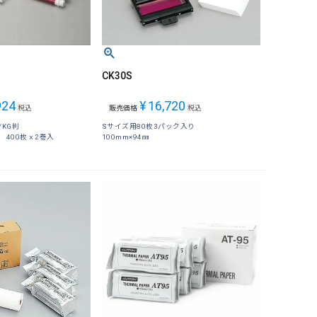
CK30S
924
¥
16,720
税込
販売価格
税込
KG判
Sサイズ用80枚3パック入り
 400枚ｘ2巻入
100mm×94㎜