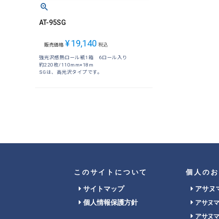
AT-95SG
¥
19,140
販売価格
税込
強光沢感熱ロール紙1箱 6ロール入り
約220枚/110mm×18m
SGは、高光沢タイプです。
このサイトについて
個人のお
サイトマップ
アサヌ
個人情報保護方針
アサヌ
アサヌ