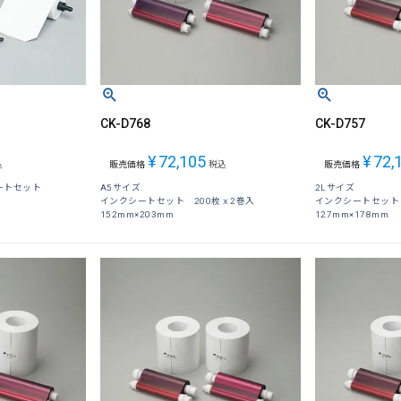
CK-D768
CK-D757
¥
72,105
¥
72,
込
販売価格
税込
販売価格
ートセット
A5サイズ
2Lサイズ
インクシートセット 200枚ｘ2巻入
インクシートセット 
152mm×203mm
127mm×178mm