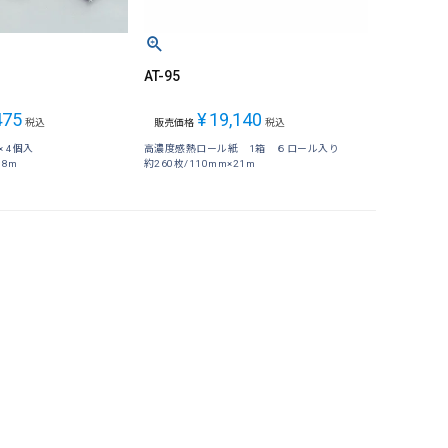
AT-95
475
¥
19,140
税込
販売価格
税込
 4個入
高濃度感熱ロール紙 1箱 ６ロール入り
18m
約260枚/110mm×21m