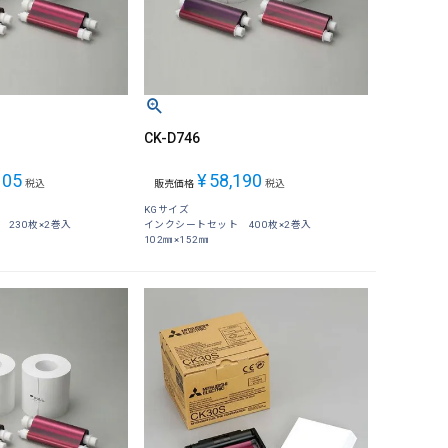
CK-D746
105
¥
58,190
税込
販売価格
税込
KGサイズ
230枚×2巻入
インクシートセット 400枚×2巻入
102㎜×152㎜