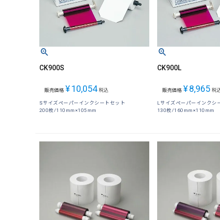
CK900S
CK900L
¥
10,054
¥
8,965
販売価格
税込
販売価格
税
Sサイズペーパーインクシートセット
Lサイズペーパーインクシ
200枚/110mm×105mm
130枚/160mm×110mm