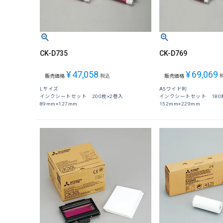
CK-D735
CK-D769
¥
47,058
¥
69,069
販売価格
税込
販売価格
Lサイズ
A5ワイド判
インクシートセット 200枚×2巻入
インクシートセット 180
89mm×127mm
152mm×229mm