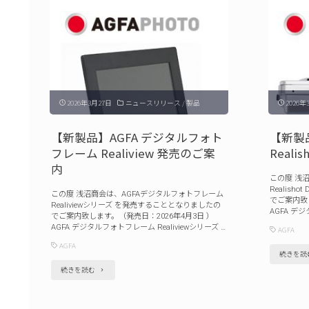
2026年3月27日
ニュースリリース
/
製品
2026年
【新製品】AGFA デジタルフォト
【新製
フレーム Realiview 発売のご案
Reali
内
この度 浅
Realish
この度 浅沼商会は、AGFAデジタルフォトフレーム
でご案内致し
Realiviewシリーズ を発売することとなりましたの
AGFA デジタ
でご案内致します。（発売日：2026年4月3日 ）
AGFA デジタルフォトフレーム Realiviewシリーズ …
AGFA
AGFA
続きを読
"【新
続きを読む
製