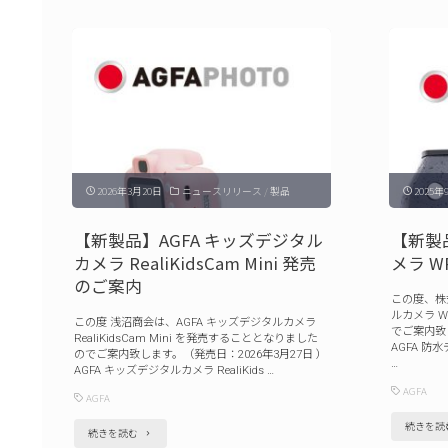
品】
AGFA
デ
ジ
タ
ル
フ
2026年3月20日
ニュースリリース
/
製品
2025年
ォ
ト
【新製品】AGFA キッズデジタル
【新製
カメラ RealiKidsCam Mini 発売
メラ W
フ
のご案内
レ
この度、株
ルカメラ 
ー
この度 浅沼商会は、AGFA キッズデジタルカメラ
でご案内致
RealiKidsCam Mini を発売することとなりました
AGFA 防水
ム
のでご案内致します。（発売日：2026年3月27日 ）
…
AGFA キッズデジタルカメラ RealiKids …
Realiview
AGFA
AGFA
発
続きを読
"【新
続きを読む
売