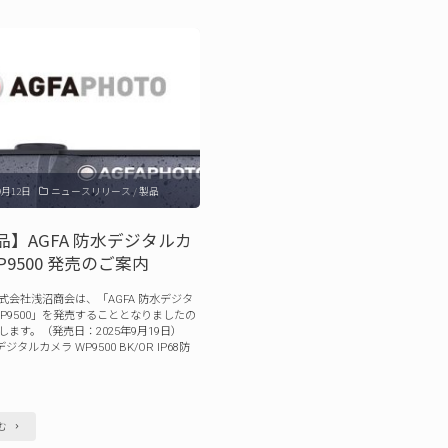
品】
AGFA
AGFA
デ
デ
ジ
ジ
タ
タ
ル
ル
カ
カ
メ
9月12日
ニュースリリース
/
製品
メ
ラ
ラ
品】AGFA 防水デジタルカ
Realishot
P9500 発売のご案内
Realishot
DC8300
DC5500
発
式会社浅沼商会は、「AGFA 防水デジタ
WP9500」を発売することとなりましたの
発
売
します。（発売日：2025年9月19日）
デジタルカメラ WP9500 BK/OR IP68防
売
の
の
ご
ご
案
"【新
む
案
内"