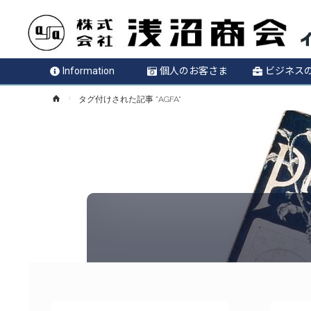
Information
個人のお客さま
ビジネス
ホ
タグ付けされた記事 "AGFA"
ー
ム