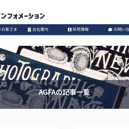
コ
Information
ン
のお客さま
会社案内
採用情報
お問い
テ
ン
ツ
へ
AGFAの記事一覧
ス
キ
ッ