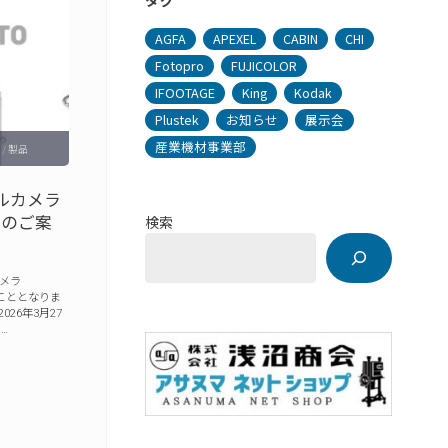
タグ
AGFA
APEXEL
CABIN
CHI
Fotopro
FUJICOLOR
IFOOTAGE
King
Kodak
Plustek
お知らせ
展示会
産業機材事業部
/
製品
タルカメラ
発売のご案
検索
カメラ
売することとなりま
26年3月27
 …