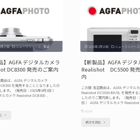
プ
3月27日
ニュースリリース
/
製品
2026年3月20日
ニュースリリース
品】AGFA デジタルカメラ
【新製品】AGFA デジ
shot DC8300 発売のご案内
Realishot DC5500 
内
沼商会は、AGFA デジタルカメラ
ot DC8300 を発売することとなりましたの
この度 浅沼商会は、AGFA デジタル
ます。（発売日：2026年4月3日 ）
Realishot DC5500 BK/SL を発
ルカメラ Realishot DC8300 …
したのでご案内致します。（発売日：20
日 ） AGFA デジタルカメラ Realishot
AGFA
"【新
む
"【新
続きを読む
製
製
品】