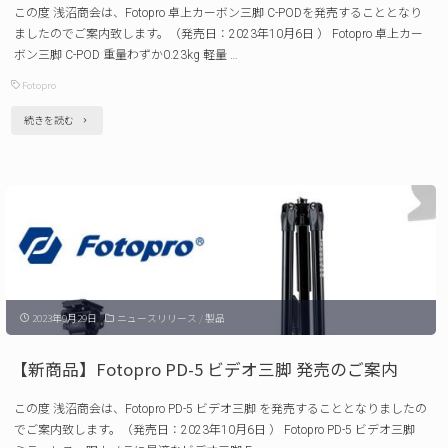
この度 浅沼商会は、Fotopro 卓上カーボン三脚 C-PODを発売することとなり
ダ
ましたのでご案内致します。（発売日：2023年10月6日 ） Fotopro 卓上カー
ー
ボン三脚 C-POD 重量わずか0.23kg 軽量 …
発
Fotopro
売
"【新
続きを読む
の
製
ご
品】
案
Fotopro
内"
卓
上
カ
2023年9月29日
ニュースリリース
/
製品
ー
ボ
【新商品】Fotopro PD-5 ビデオ三脚 発売のご案内
ン
この度 浅沼商会は、Fotopro PD-5 ビデオ三脚 を発売することとなりましたの
三
でご案内致します。（発売日：2023年10月6日 ） Fotopro PD-5 ビデオ三脚
脚