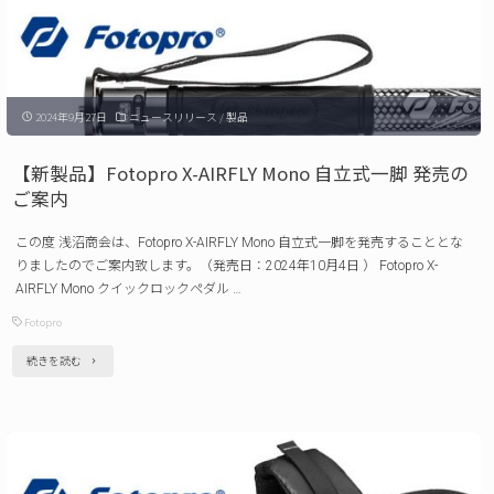
で
TR-
金
02C
賞
カ
を
2024年9月27日
ニュースリリース
/
製品
ー
受
ボ
【新製品】Fotopro X-AIRFLY Mono 自立式一脚 発売の
賞
ン
ご案内
い
ラ
た
この度 浅沼商会は、Fotopro X-AIRFLY Mono 自立式一脚を発売することとな
イ
りましたのでご案内致します。（発売日：2024年10月4日 ） Fotopro X-
し
ト
AIRFLY Mono クイックロックペダル …
ま
ス
Fotopro
し
タ
"【新
続きを読む
た"
ン
製
ド
品】
発
Fotopro
売
X-