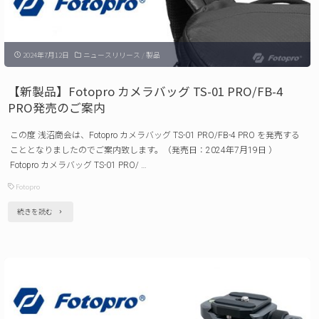
の
AIRFLY
ご
Mono
案
2024年7月12日
ニュースリリース
/
製品
自
内"
立
【新製品】Fotopro カメラバッグ TS-01 PRO/FB-4
式
PRO発売のご案内
一
この度 浅沼商会は、Fotopro カメラバッグ TS-01 PRO/FB-4 PRO を発売する
脚
こととなりましたのでご案内致します。（発売日：2024年7月19日 ）
発
Fotopro カメラバッグ TS-01 PRO/ …
売
Fotopro
の
"【新
続きを読む
ご
製
案
品】
内"
Fotopro
カ
メ