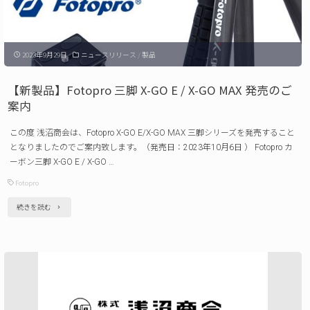
脚
X-
2023年9月29日
ニュースリリース
/
製品
go
HR
【新製品】Fotopro 三脚 X-GO E / X-GO MAX 発売のご
PRO
案内
発
この度 浅沼商会は、Fotopro X-GO E/X-GO MAX 三脚シリーズを発売すること
売
となりましたのでご案内致します。（発売日：2023年10月6日 ） Fotopro カ
の
ーボン三脚 X-GO E / X-GO …
ご
Fotopro
案
"【新
続きを読む
内"
製
品】
Fotopro
三
脚