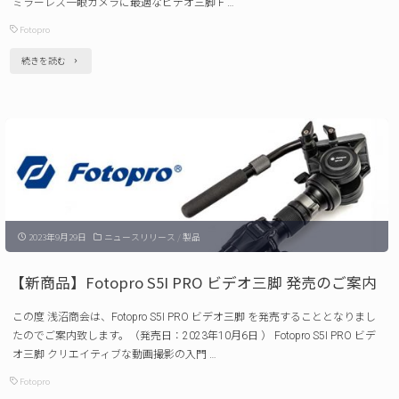
ミラーレス一眼カメラに最適なビデオ三脚 F …
C-
Fotopro
POD
"【新
続きを読む
発
商
売
品】
の
Fotopro
ご
PD-
案
5
内"
ビ
2023年9月29日
ニュースリリース
/
製品
デ
オ
【新商品】Fotopro S5I PRO ビデオ三脚 発売のご案内
三
この度 浅沼商会は、Fotopro S5I PRO ビデオ三脚 を発売することとなりまし
脚
たのでご案内致します。（発売日：2023年10月6日 ） Fotopro S5I PRO ビデ
発
オ三脚 クリエイティブな動画撮影の入門 …
売
Fotopro
の