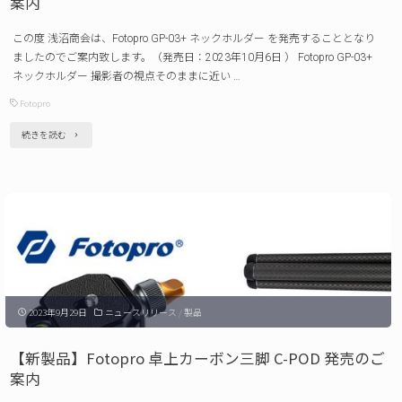
案内
ー
この度 浅沼商会は、Fotopro GP-03+ ネックホルダー を発売することとなり
ト
ましたのでご案内致します。（発売日：2023年10月6日 ） Fotopro GP-03+
X-
ネックホルダー 撮影者の視点そのままに近い …
Rotator75
Fotopro
発
"【新
続きを読む
売
製
の
品】
ご
Fotopro
案
GP-
内"
03+
ネ
2023年9月29日
ニュースリリース
/
製品
ッ
ク
【新製品】Fotopro 卓上カーボン三脚 C-POD 発売のご
ホ
案内
ル