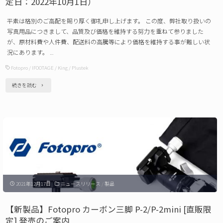
定日：2022年10月1日）
リ
平素は格別のご高配を賜り厚く御礼申し上げます。 この度、弊社取り扱いの
ー
写真用品につきまして、品質及び価格を維持する努力を重ねて参りました
発
が、原材料費や人件費、配送料の高騰等により価格を維持する事が難しい状
況にあります。 …
売
Fotopro
/
IFOOTAGE
/
King
/
Plustek
の
ご
"浅
続きを読む
案
沼
内"
商
会
写
真
用
2021年12月17日
ニュースリリース
/
製品
品
「価
【新製品】Fotopro カーボン三脚 P-2/P-2mini [直販限
格
定] 発売のご案内