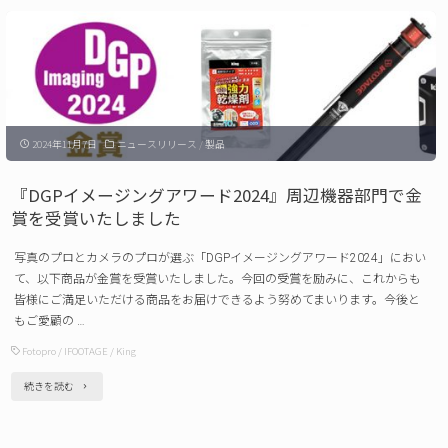
品】
2
Fotopro
月
卓
27
上
日
三
～
2024年11月7日
ニュースリリース
/
製品
脚
3
X-
月
『DGPイメージングアワード2024』周辺機器部門で金
go
賞を受賞いたしました
2
mini2 発
日）"
写真のプロとカメラのプロが選ぶ「DGPイメージングアワード2024」におい
売
て、以下商品が金賞を受賞いたしました。今回の受賞を励みに、これからも
の
皆様にご満足いただける商品をお届けできるよう努めてまいります。今後と
もご愛顧の …
ご
Fotopro
/
IFOOTAGE
/
King
案
内 "
"『DGP
続きを読む
イ
メ