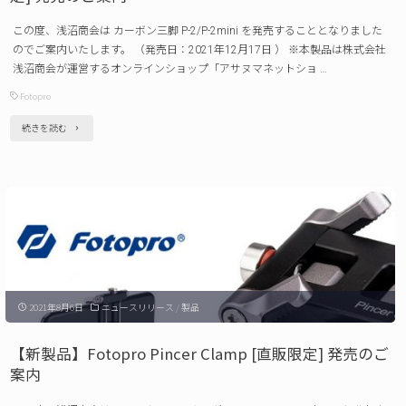
改
この度、浅沼商会は カーボン三脚 P-2/P-2mini を発売することとなりました
定」
のでご案内いたします。 （発売日：2021年12月17日 ） ※本製品は株式会社
に
浅沼商会が運営するオンラインショップ「アサヌマネットショ …
つ
Fotopro
い
"【新
続きを読む
て
製
の
品】
ご
Fotopro
案
カ
内
ー
（改
ボ
定
2021年8月6日
ニュースリリース
/
製品
ン
日：
三
【新製品】Fotopro Pincer Clamp [直販限定] 発売のご
2022
脚
案内
年
P-
10