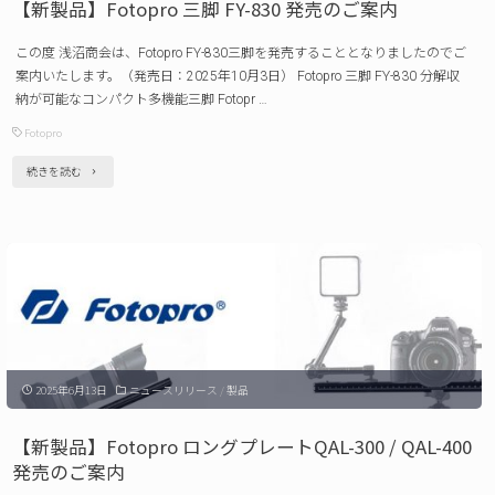
【新製品】Fotopro 三脚 FY-830 発売のご案内
グ
この度 浅沼商会は、Fotopro FY-830三脚を発売することとなりましたのでご
UB-
案内いたします。（発売日：2025年10月3日） Fotopro 三脚 FY-830 分解収
1
納が可能なコンパクト多機能三脚 Fotopr …
発
Fotopro
売
"【新
続きを読む
の
製
ご
品】
案
Fotopro
内 "
三
脚
FY-
2025年6月13日
ニュースリリース
/
製品
830
発
【新製品】Fotopro ロングプレートQAL-300 / QAL-400
売
発売のご案内
の