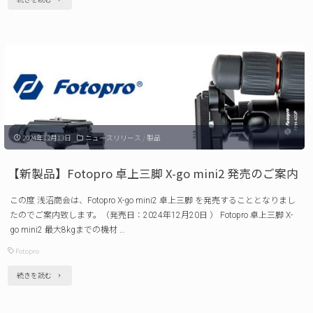
売
示
の
会】
ご
CP
案
＋
内 "
2025
に
2024年12月13日
ニュースリリース
/
製品
出
展
【新製品】Fotopro 卓上三脚 X-go mini2 発売のご案内
い
この度 浅沼商会は、Fotopro X-go mini2 卓上三脚 を発売することとなりまし
た
たのでご案内致します。（発売日：2024年12月20日 ） Fotopro 卓上三脚 X-
し
go mini2 最大8kgまでの機材 …
ま
Fotopro
す
"【新
続きを読む
（2025
製
年