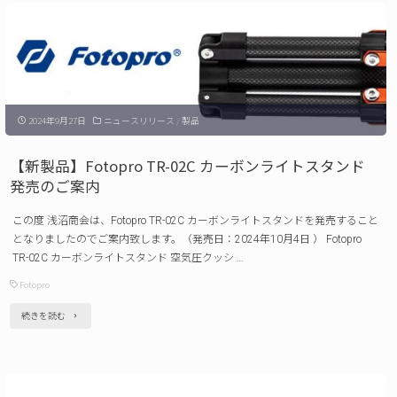
ー
ジ
ン
グ
2024年9月27日
ニュースリリース
/
製品
ア
ワ
【新製品】Fotopro TR-02C カーボンライトスタンド
ー
発売のご案内
ド
この度 浅沼商会は、Fotopro TR-02C カーボンライトスタンドを発売すること
2024』
となりましたのでご案内致します。（発売日：2024年10月4日 ） Fotopro
周
TR-02C カーボンライトスタンド 空気圧クッシ …
辺
Fotopro
機
"【新
続きを読む
器
製
部
品】
門
Fotopro