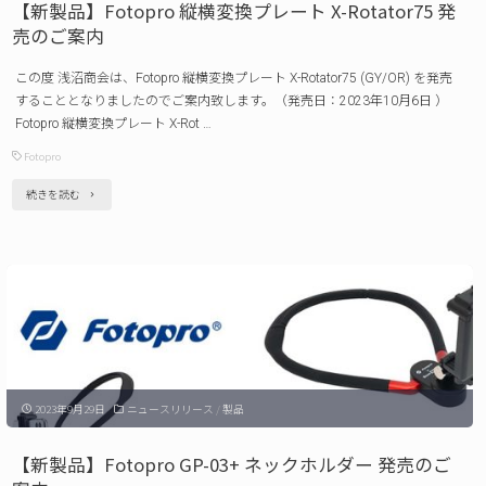
【新製品】Fotopro 縦横変換プレート X-Rotator75 発
ラ
売のご案内
ー
この度 浅沼商会は、Fotopro 縦横変換プレート X-Rotator75 (GY/OR) を発売
CR-
することとなりましたのでご案内致します。（発売日：2023年10月6日 ）
01
Fotopro 縦横変換プレート X-Rot …
/
Fotopro
CR-
"【新
続きを読む
02
製
発
品】
売
Fotopro
の
縦
ご
横
案
変
内"
2023年9月29日
ニュースリリース
/
製品
換
プ
【新製品】Fotopro GP-03+ ネックホルダー 発売のご
レ