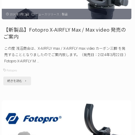
ラ
2024年3月15日
ニュースリリース
/
製品
バ
ッ
【新製品】Fotopro X-AIRFLY Max / Max video 発売の
グ
ご案内
TS-
この度 浅沼商会は、X-AIRFLY max / X-AIRFLY max video カーボン三脚 を発
01
売することとなりましたのでご案内致します。（発売日：2024年3月22日 ）
PRO/FB-
Fotopro X-AIRFLY M …
4
Fotopro
PRO
"【新
続きを読む
発
製
売
品】
の
Fotopro
ご
X-
案
AIRFLY
内"
Max