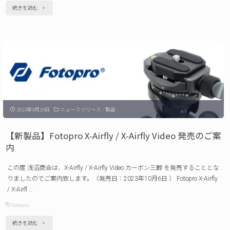
"【新
続きを読む
ご
商
案
品】
内"
Fotopro
S5I
PRO
ビ
2023年9月29日
ニュースリリース
/
製品
デ
オ
【新製品】Fotopro X-Airfly / X-Airfly Video 発売のご案
三
内
脚
この度 浅沼商会は、X-Airfly / X-Airfly Video カーボン三脚 を発売することとな
発
りましたのでご案内致します。（発売日：2023年10月6日 ） Fotopro X-Airfly
売
/ X-Airfl …
の
Fotopro
ご
"【新
続きを読む