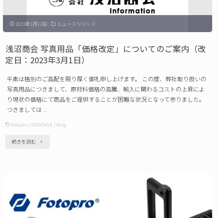
X-
2023年1月12日
ニュースリリース
GO
E
浅沼商会 写真用品「価格改定」についてのご案内（改
/
定日：2023年3月1日）
X-
平素は格別のご高配を賜り厚く御礼申し上げます。 この度、弊社取り扱いの
GO
写真用品につきまして、原材料価格の高騰、輸入に関わるコストの上昇によ
MAX
り現状の価格にて商品をご提供することが困難な状況となって参りました。
つきましては …
発
Fotopro
/
IFOOTAGE
/
King
売
の
"浅
続きを読む
ご
沼
案
商
内"
会
写
真