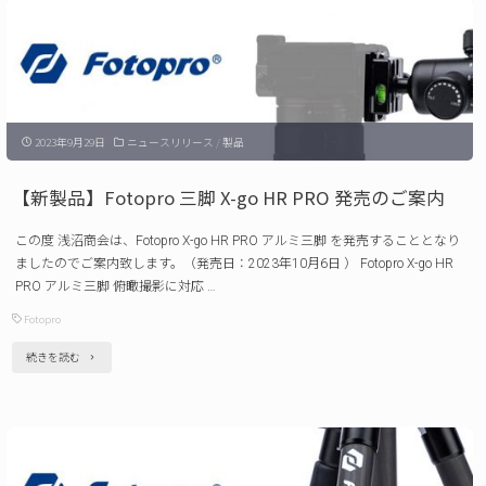
Fotopro
X-
Aircross3C
Lite
2023年9月29日
ニュースリリース
/
製品
発
売
【新製品】Fotopro 三脚 X-go HR PRO 発売のご案内
の
この度 浅沼商会は、Fotopro X-go HR PRO アルミ三脚 を発売することとなり
ご
ましたのでご案内致します。（発売日：2023年10月6日 ） Fotopro X-go HR
案
PRO アルミ三脚 俯瞰撮影に対応 …
内"
Fotopro
"【新
続きを読む
製
品】
Fotopro
三