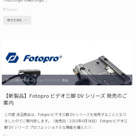
Plus/Origin Video/Origin …
発
Fotopro
売
"【新
続きを読む
の
製
ご
品】
案
Fotopro
内 "
三
脚
Origin
2025年4月11日
ニュースリリース
/
製品
シ
リ
【新製品】Fotopro ビデオ三脚 DV シリーズ 発売のご
ー
案内
ズ 発
この度 浅沼商会は、Fotopro ビデオ三脚 DV シリーズを発売することとなり
売
ましたのでご案内致します。（発売日：2025年4月18日） Fotopro ビデオ三
の
脚 DV シリーズ プロフェッショナルな機能を備えたツ …
ご