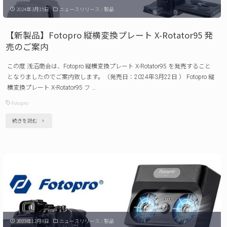
2024年3月15日
ニュースリリース
/
製品
/
Max
【新製品】Fotopro 縦横変換プレート X-Rotator95 発
video
売のご案内
発
この度 浅沼商会は、Fotopro 縦横変換プレート X-Rotator95 を発売すること
売
となりましたのでご案内致します。（発売日：2024年3月22日 ） Fotopro 縦
の
横変換プレート X-Rotator95 フ …
ご
Fotopro
案
"【新
続きを読む
内"
製
品】
Fotopro
縦
横
変
2023年12月8日
ニュースリリース
/
製品
換