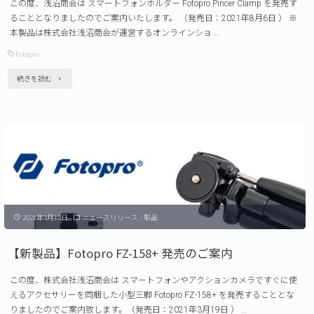
この度、浅沼商会は スマートフォンホルダー Fotopro Pincer Clamp を発売す
2/P-
ることとなりましたのでご案内いたします。 （発売日：2021年8月6日 ） ※
月
2mini
本製品は株式会社浅沼商会が運営するオンラインショ …
1
[直
Fotopro
日）"
販
"【新
続きを読む
限
製
定]
品】
発
Fotopro
売
Pincer
の
Clamp
ご
[直
案
2021年3月12日
ニュースリリース
/
製品
販
内"
限
【新製品】Fotopro FZ-158+ 発売のご案内
定]
この度、株式会社浅沼商会は スマートフォンやアクションカメラですぐに使
発
えるアクセサリーを同梱した小型三脚 Fotopro FZ-158+ を発売することとな
売
りましたのでご案内致します。（発売日：2021年3月19日 ） …