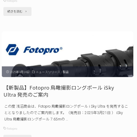
Fotopro
案
"【新
続きを読む
内 "
製
品】
Fotopro
ビ
デ
オ
2025年3月14日
ニュースリリース
/
製品
三
脚
【新製品】Fotopro 鳥瞰撮影ロングポール iSky
DV
Ultra 発売のご案内
シ
この度 浅沼商会は、Fotopro 鳥瞰撮影ロングポール i Sky Ultra を発売するこ
リ
ととなりましたのでご案内致します。（発売日：2025年3月21日 ） iSky
ー
Ultra 鳥瞰撮影ロングポール 7.65mの …
ズ 発
Fotopro
売