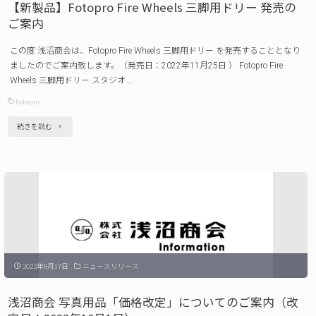
【新製品】Fotopro Fire Wheels 三脚用ドリー 発売の
ク
ご案内
リ
この度 浅沼商会は、Fotopro Fire Wheels 三脚用ドリー を発売することとなり
リ
ましたのでご案内致します。（発売日：2022年11月25日 ） Fotopro Fire
ー
Wheels 三脚用ドリー スタジオ …
ス
Fotopro
シ
"【新
続きを読む
ス
製
テ
品】
ム
Fotopro
発
Fire
売
Wheels
の
三
ご
2022年8月17日
ニュースリリース
脚
案
用
浅沼商会 写真用品「価格改定」についてのご案内（改
内"
ド