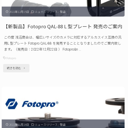
用
2022年12月15日
ニュースリリース
/
製品
品
「価
【新製品】Fotopro QAL-88 L 型プレート 発売のご案内
格
この度 浅沼商会は、幅広いサイズのカメラに対応するアルカスイス互換の汎
改
用L 型プレート Fotopro QAL-88 を発売することとなりましたのでご案内致し
定」
ます。（発売日：2022年12月22日 ） Fotopro&n …
に
Fotopro
つ
"【新
続きを読む
い
製
て
品】
の
Fotopro
ご
QAL-
案
88
内
L
（改
2022年11月18日
ニュースリリース
/
製品
型