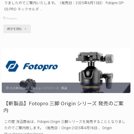
りましたのでご案内いたします。（発売日：2025年6月13日） Fotopro GP-
300
03 PRO ネックホルダ …
/
Fotopro
QAL-
"【新
続きを読む
400
製
発
品】
売
Fotopro
の
GP-
ご
03
案
PRO ネ
内 "
2025年4月11日
ニュースリリース
/
製品
ッ
ク
【新製品】Fotopro 三脚 Origin シリーズ 発売のご案
ホ
内
ル
この度 浅沼商会は、Fotopro Origin 三脚シリーズを発売することとなりまし
ダ
たのでご案内致します。（発売日：Origin 2025年4月18日 、Origin
ー