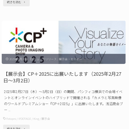
"【新
続きを読む
の
製
ご
品】
案
Fotopro
内 "
鳥
瞰
撮
2025年1月20日
ニュースリリース
/
展示会・セミナー
影
ロ
【展示会】CP＋2025に出展いたします（2025年2月27
ン
日～3月2日）
グ
2025年2月27日（木）～3月2日（日）の期間、パシフィコ横浜での会場イベ
ポ
ントとオンラインイベントのハイブリッドで開催される「カメラと写真映像
ー
のワールドプレミアムショー『CP＋2025』」に出展いたします。浅沼商会ブ
ー …
ル
Fotopro
/
IFOOTAGE
/
King
/
展示会
iSky
Ultra 発
"【展
続きを読む