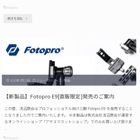
の
Fotopro
ご
"【新
続きを読む
案
製
内"
品】
Fotopro
FZ-
158+
発
2020年3月25日
ニュースリリース
/
製品
売
の
【新製品】Fotopro E9[直販限定]発売のご案内
ご
この度、浅沼商会はプロフェッショナル向け三脚 Fotopro E9 を発売すること
案
となりましたのでご案内いたします。 ※本製品は株式会社浅沼商会が運営す
内"
るオンラインショップ「アサヌマネットショップ」でのみお買い上げ頂けま
…
Fotopro