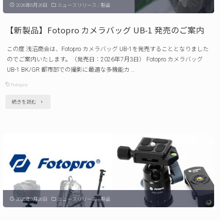
2026年6月26日
ニュースリリース
/
製品
【新製品】Fotopro カメラバッグ UB-1 発売のご案内
この度 浅沼商会は、Fotopro カメラバッグ UB-1を発売することとなりました
のでご案内いたします。（発売日：2026年7月3日） Fotopro カメラバッグ
UB-1 BK/GR 都市部での撮影に最適な多機能カ …
Fotopro
"【新
続きを読む
製
品】
Fotopro
カ
メ
ラ
2025年9月26日
ニュースリリース
/
製品
バ
ッ