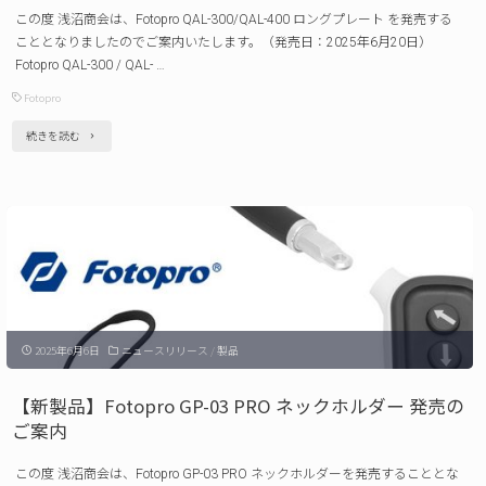
この度 浅沼商会は、Fotopro QAL-300/QAL-400 ロングプレート を発売する
ご
こととなりましたのでご案内いたします。（発売日：2025年6月20日）
案
Fotopro QAL-300 / QAL- …
内 "
Fotopro
"【新
続きを読む
製
品】
Fotopro
ロ
ン
グ
2025年6月6日
ニュースリリース
/
製品
プ
レ
【新製品】Fotopro GP-03 PRO ネックホルダー 発売の
ー
ご案内
ト
この度 浅沼商会は、Fotopro GP-03 PRO ネックホルダーを発売することとな
QAL-