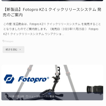
定
プ
日：
【新製品】Fotopro KZ-1 クイックリリースシステム 発
レ
売のご案内
2023
ー
年
この度 浅沼商会は、Fotopro KZ-1 クイックリリースシステム を発売すること
ト
3
となりましたのでご案内致します。（発売日：2022年11月25日 ） Fotopro
発
KZ-1 クイックリリースシステム ワンアクショ …
月
売
Fotopro
1
の
日）"
"【新
続きを読む
ご
製
案
品】
内"
Fotopro
KZ-
1
ク
2022年11月18日
ニュースリリース
/
製品
イ
ッ