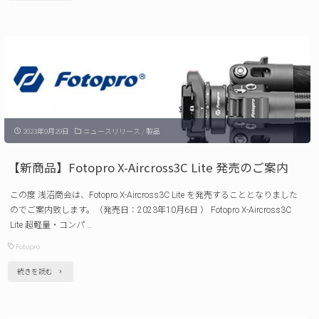
案
製
内"
品】
Fotopro
X-
Airfly
/
2023年9月29日
ニュースリリース
/
製品
X-
Airfly
【新商品】Fotopro X-Aircross3C Lite 発売のご案内
Video
この度 浅沼商会は、Fotopro X-Aircross3C Lite を発売することとなりました
発
のでご案内致します。（発売日：2023年10月6日 ） Fotopro X-Aircross3C
売
Lite 超軽量・コンパ …
の
Fotopro
ご
"【新
続きを読む
案
商
内"
品】