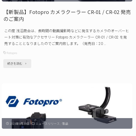
プ
【新製品】Fotopro カメラクーラー CR-01 / CR-02 発売
レ
のご案内
ー
この度 浅沼商会は、長時間の動画撮影時などに発生するカメラのオーバーヒ
ト
ート対策に有効なアクセサリー Fotopro カメラクーラー CR-01 / CR-02 を発
X-
売することとなりましたのでご案内致します。（発売日：20 …
Rotator95
Fotopro
発
"【新
続きを読む
売
製
の
品】
ご
Fotopro
案
カ
内"
メ
ラ
2023年9月29日
ニュースリリース
/
製品
ク
ー