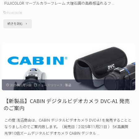
シ
FUJICOLOR マーブルカラーフレーム 大理石調の高級感溢れるフ …
リ
FUJICOLOR
ー
"【新
続きを読む
ズ
製
取
品】
り
FUJICOLOR
扱
マ
い
ー
開
ブ
始
2025年11月14日
ニュースリリース
/
製品
ル
の
カ
【新製品】CABIN デジタルビデオカメラ DVC-A1 発売
ご
ラ
のご案内
案
ー
内"
この度 浅沼商会は、CABIN デジタルビデオカメラ DVC-A1を発売することと
フ
なりましたのでご案内致します。（発売日：2025年11月21日 ） 5K高画質
レ
光学10倍ズームデジタルビデオカメラ CABIN デジタル …