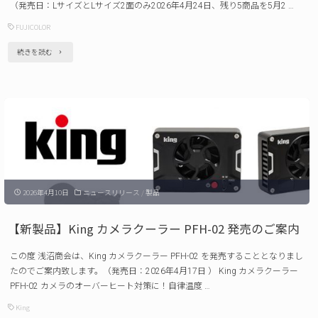
（発売日：LサイズとLサイズ2面のみ2026年4月24日、残り5商品を5月2 …
発
FUJICOLOR
売
"【新
続きを読む
の
製
ご
品】
案
FUJICOLOR
内 "
肖
像
額
2026年4月10日
ニュースリリース
/
製品
縁
発
【新製品】King カメラクーラー PFH-02 発売のご案内
売
この度 浅沼商会は、King カメラクーラー PFH-02 を発売することとなりまし
の
たのでご案内致します。（発売日：2026年4月17日 ） King カメラクーラー
ご
PFH-02 カメラのオーバーヒート対策に！自律温度 …
案
King