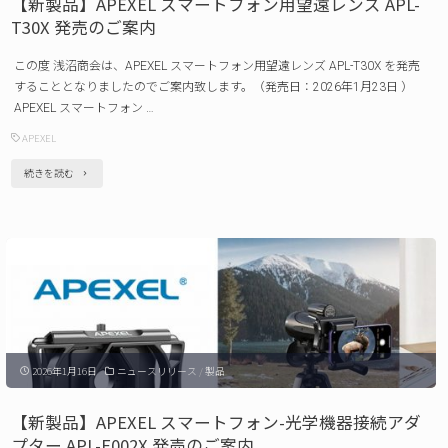
【新製品】APEXEL スマートフォン用望遠レンズ APL-
ォ
T30X 発売のご案内
ン
この度 浅沼商会は、APEXEL スマートフォン用望遠レンズ APL-T30X を発売
用
することとなりましたのでご案内致します。（発売日：2026年1月23日 ）
望
APEXEL スマートフォン …
遠
APEXEL
レ
"【新
続きを読む
ン
製
ズ
品】
APL-
APEXEL ス
T20-
マ
60X
ー
発
ト
売
2026年1月16日
ニュースリリース
/
製品
フ
の
ォ
【新製品】APEXEL スマートフォン-光学機器接続アダ
ご
ン
プター APL-F002X 発売のご案内