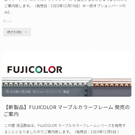
案
プ
ご案内致します。（発売日：2025年12月19日）※一部オプションパーツの
内"
み2 …
ス
CHI
ト
ラ
"【新
続きを読む
ッ
製
プ
品】
CCRS（新
CHI
色）
カ
発
メ
売
ラ
の
2025年11月28日
ニュースリリース
/
製品
ス
ご
ト
【新製品】FUJICOLOR マーブルカラーフレーム 発売の
案
ラ
ご案内
内"
ッ
この度 浅沼商会は、FUJICOLOR マーブルカラーフレームシリーズを発売す
プ
ることとなりましたのでご案内致します。（発売日：2025年12月5日 ）