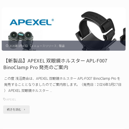
発
品】
売
AGFA
の
デ
ご
ジ
案
タ
内"
2026年3月20日
ニュースリリース
/
製品
ル
カ
【新製品】APEXEL 双眼鏡ホルスター APL-F007
メ
BinoClamp Pro 発売のご案内
ラ
この度 浅沼商会は、APEXEL 双眼鏡ホルスター APL-F007 BinoClamp Pro を
Realishot
発売することとなりましたのでご案内致します。（発売日：2026年3月27日
DC8300
） APEXEL 双眼鏡ホルスター …
発
APEXEL
売
"【新
続きを読む
の
製
ご
品】