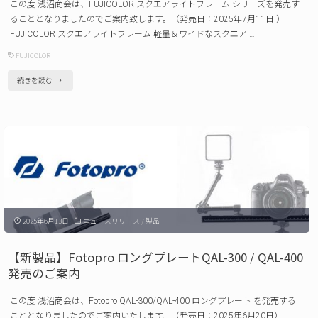
この度 浅沼商会は、FUJICOLOR スクエアライトフレーム シリーズを発売す
ア
ることとなりましたのでご案内致します。（発売日：2025年7月11日 ）
展
ー
FUJICOLOR スクエアライトフレーム 軽量＆ワイドなスクエア …
い
ム
FUJICOLOR
た
CA-
"【新
続きを読む
し
3S
製
ま
発
品】
す
売
FUJICOLOR
（2025
の
ス
年
ご
ク
9
案
エ
月
内"
2025年6月13日
ニュースリリース
/
製品
ア
3
ラ
日
【新製品】Fotopro ロングプレートQAL-300 / QAL-400
イ
～
発売のご案内
ト
5
この度 浅沼商会は、Fotopro QAL-300/QAL-400 ロングプレート を発売する
フ
日）"
こととなりましたのでご案内いたします。（発売日：2025年6月20日）