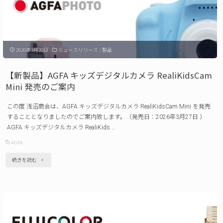
案
デ
内"
ジ
タ
2026年3月20日
ニュースリリース
/
製品
ル
カ
【新製品】AGFA キッズデジタルカメラ RealiKidsCam
メ
Mini 発売のご案内
ラ
この度 浅沼商会は、AGFA キッズデジタルカメラ RealiKidsCam Mini を発売
Realishot
することとなりましたのでご案内致します。（発売日：2026年3月27日 ）
DC5500
AGFA キッズデジタルカメラ RealiKids …
発
AGFA
売
"【新
続きを読む
の
製
ご
品】
案
AGFA
内"
キ