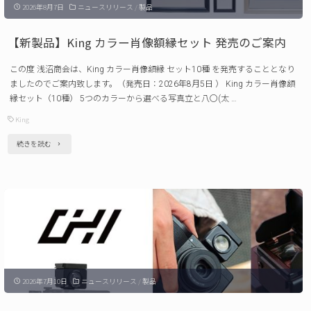
2026年8月7日
ニュースリリース
/
製品
【新製品】King カラー肖像額縁セット 発売のご案内
この度 浅沼商会は、King カラー肖像額縁 セット10種 を発売することとなり
ましたのでご案内致します。（発売日：2026年8月5日 ） King カラー肖像額
縁セット（10種） 5つのカラーから選べる写真立と八〇(太 …
King
"【新
続きを読む
製
品】
King
カ
ラ
ー
2026年7月10日
ニュースリリース
/
製品
肖
像