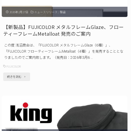
案
デ
内"
2026年2月27日
ニュースリリース
/
製品
ィ
フ
【新製品】FUJICOLOR メタルフレームGlaze、フロー
レ
ティーフレームMetalloat 発売のご案内
ー
この度 浅沼商会は、「FUJICOLOR メタルフレームGlaze（6種）」、
ム
「FUJICOLOR フローティーフレームMetalloat（4種）」を発売することとな
Mellow、
りましたのでご案内致します。（発売日：2026年3月6 …
リ
FUJICOLOR
ン
"【新
続きを読む
ク
製
フ
品】
レ
FUJICOLOR
ー
メ
ム
タ
チ
ル