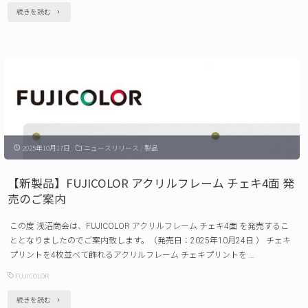
DVC-
"【新
続きを読む
A1
製
発
品】
売
King
の
キ
ご
ー
案
ホ
内"
2025年10月17日
ニュースリリース
/
製品
ル
ダ
【新製品】FUJICOLOR アクリルフレーム チェキ4面 発
ー
売のご案内
カ
この度 浅沼商会は、FUJICOLOR アクリルフレーム チェキ4面 を発売するこ
メ
ととなりましたのでご案内致します。（発売日：2025年10月24日 ） チェキ
ラ
プリントを4枚並べて飾れるアクリルフレーム チェキプリントを …
KLIKKA
FUJICOLOR
発
"【新
続きを読む