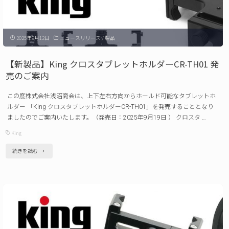
水
デ
2025年9月12日
ニュースリリース
/
製品
ジ
タ
【新製品】King クロスタブレットホルダーCR-TH01 発
ル
売のご案内
カ
この度株式会社浅沼商会は、上下左右方向からホールド可能なタブレットホ
メ
ルダー 「King クロスタブレットホルダーCR-TH01」を発売することとなり
ラ
ましたのでご案内いたします。（発売日：2025年9月19日 ） クロスタ …
WP9500
King
発
"【新
続きを読む
売
製
の
品】
ご
King
案
ク
内"
ロ