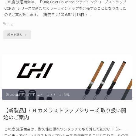
この度 浅沼商会は、「King Color Collection クライミングロープストラップ
学
CCRS」シリーズの新たなカラーラインアップを発売することとなりました
機
のでご案内致します。（発売日：2026年1月16日 ） …
器
King
接
"【新
続きを読む
続
製
ア
品】
ダ
King
プ
ク
タ
ラ
ー
イ
APL-
2025年12月12日
ニュースリリース
/
製品
ミ
F002X 発
ン
【新製品】CHIカメラストラップシリーズ 取り扱い開
売
グ
始のご案内
の
ロ
ご
この度 浅沼商会は、耐久性に優れワンタッチで取り外し可能なCHI（シー・
ー
エイチ・アイ）カメラストラップシリーズ を発売することとなりましたので