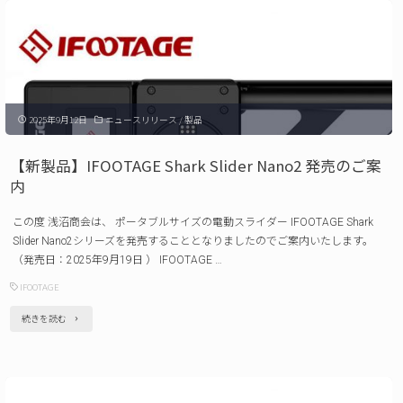
面
Fotopro
発
三
売
脚
の
FY-
ご
2025年9月12日
ニュースリリース
/
製品
830
案
発
内 "
【新製品】IFOOTAGE Shark Slider Nano2 発売のご案
売
内
の
この度 浅沼商会は、 ポータブルサイズの電動スライダー IFOOTAGE Shark
ご
Slider Nano2シリーズを発売することとなりましたのでご案内いたします。
案
（発売日：2025年9月19日 ） IFOOTAGE …
内 "
IFOOTAGE
"【新
続きを読む
製
品】
IFOOTAGE