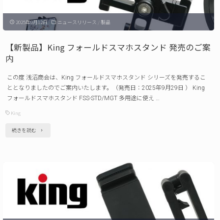
ス
2025年9月12日
ニュースリリース
/
製品
タ
ブ
【新製品】King フォールドスマホスタンド 発売のご案
レ
内
ッ
この度 浅沼商会は、King フォールドスマホスタンド シリーズを発売するこ
ト
ととなりましたのでご案内いたします。（発売日：2025年9月29日 ） King
ホ
フォールドスマホスタンド FSS-STD/MGT 多用途に使え …
ル
King
ダ
"【新
続きを読む
ー
製
CR-
品】
TH01
King
発
フ
売
ォ
の
ー