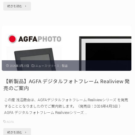
内"
"【新
続きを読む
製
品】
King
カ
メ
ラ
2026年3月27日
ニュースリリース
/
製品
ク
ー
【新製品】AGFA デジタルフォトフレーム Realiview 発
ラ
売のご案内
ー
この度 浅沼商会は、AGFAデジタルフォトフレーム Realiviewシリーズ を発売
PFH-
することとなりましたのでご案内致します。（発売日：2026年4月3日 ）
02
AGFA デジタルフォトフレーム Realiviewシリーズ …
発
AGFA
売
"【新
続きを読む