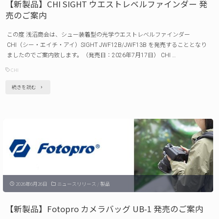
【新製品】CHI SIGHT ウエストレベルファインダー 発
額
売のご案内
縁
この度 浅沼商会は、シュー装着型の光学ウエストレベルファインダー
セ
CHI（シー・エイチ・アイ）SIGHT JWF12B/JWF13B を発売することとなり
ッ
ましたのでご案内致します。（発売日：2026年7月17日） CHI …
ト
CHI
発
"【新
続きを読む
売
製
の
品】
ご
CHI
案
SIGHT
内"
ウ
エ
2026年6月26日
ニュースリリース
/
製品
ス
ト
【新製品】Fotopro カメラバッグ UB-1 発売のご案内
レ