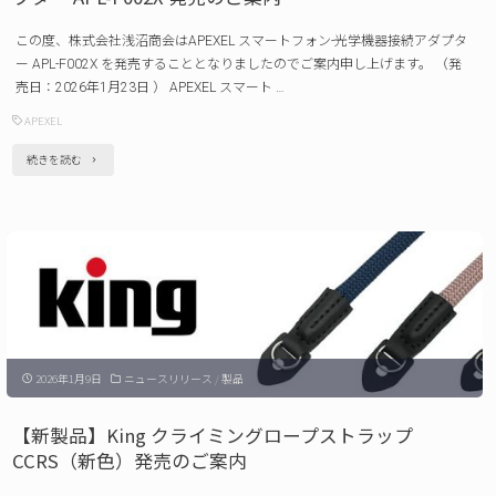
案
用
内"
この度、株式会社浅沼商会はAPEXEL スマートフォン-光学機器接続アダプタ
望
ー APL-F002X を発売することとなりましたのでご案内申し上げます。 （発
遠
売日：2026年1月23日 ） APEXEL スマート …
レ
APEXEL
ン
"【新
続きを読む
ズ
製
APL-
品】
T30X 発
APEXEL ス
売
マ
の
ー
ご
ト
案
2026年1月9日
ニュースリリース
/
製品
フ
内"
ォ
【新製品】King クライミングロープストラップ
ン-
CCRS（新色）発売のご案内
光