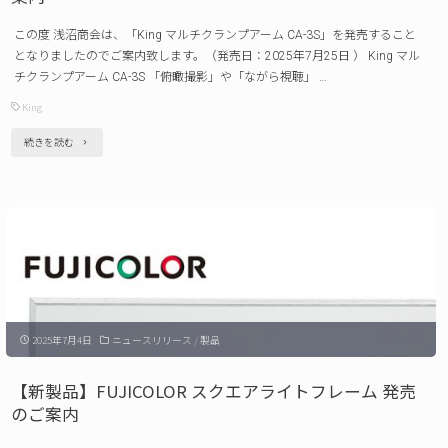
内"
タ
この度 浅沼商会は、「King マルチクランプアーム CA-3S」を発売すること
ー
となりましたのでご案内致します。（発売日：2025年7月25日 ） King マル
ナ
チクランプアーム CA-3S 「俯瞰撮影」や「ながら視聴」 …
シ
King
ョ
"【新
続きを読む
ナ
製
ル
品】
ギ
King
フ
マ
ト
ル
シ
チ
ョ
2025年7月4日
ニュースリリース
/
製品
ク
ー
ラ
【新製品】FUJICOLOR スクエアライトフレーム 発売
秋
ン
のご案内
に
プ
出