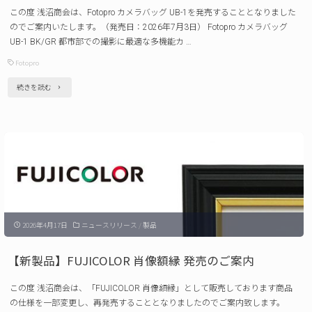
この度 浅沼商会は、Fotopro カメラバッグ UB-1を発売することとなりました
ベ
のでご案内いたします。（発売日：2026年7月3日） Fotopro カメラバッグ
ル
UB-1 BK/GR 都市部での撮影に最適な多機能カ …
フ
Fotopro
ァ
"【新
続きを読む
イ
製
ン
品】
ダ
Fotopro
ー
カ
発
メ
売
ラ
の
2026年4月17日
ニュースリリース
/
製品
バ
ご
ッ
案
【新製品】FUJICOLOR 肖像額縁 発売のご案内
グ
内"
この度 浅沼商会は、「FUJICOLOR 肖像額縁」として販売しております商品
UB-
の仕様を一部変更し、再発売することとなりましたのでご案内致します。
1