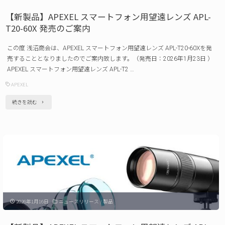
Metalloat
ャ
【新製品】APEXEL スマートフォン用望遠レンズ APL-
発
リ
T20-60X 発売のご案内
売
ー
の
この度 浅沼商会は、APEXEL スマートフォン用望遠レンズ APL-T20-60Xを発
ケ
売することとなりましたのでご案内致します。（発売日：2026年1月23日 ）
ご
ー
APEXEL スマートフォン用望遠レンズ APL-T2 …
案
ス
APEXEL
内"
K-
"【新
続きを読む
LC25
製
発
品】
売
APEXEL
の
ス
ご
マ
案
ー
内"
2026年1月16日
ニュースリリース
/
製品
ト
フ