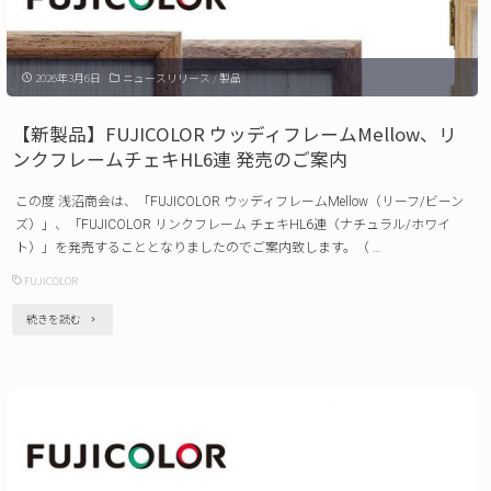
ッ
ズ
2026年3月6日
ニュースリリース
/
製品
デ
ジ
【新製品】FUJICOLOR ウッディフレームMellow、リ
タ
ンクフレームチェキHL6連 発売のご案内
ル
この度 浅沼商会は、「FUJICOLOR ウッディフレームMellow（リーフ/ビーン
カ
ズ）」、「FUJICOLOR リンクフレーム チェキHL6連（ナチュラル/ホワイ
メ
ト）」を発売することとなりましたのでご案内致します。（ …
ラ
FUJICOLOR
RealiKidsCam
"【新
続きを読む
Mini
製
発
品】
売
FUJICOLOR
の
ウ
ご
ッ