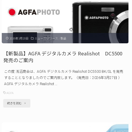
案
APEXEL 双
内"
眼
鏡
ホ
2026年3月20日
ニュースリリース
/
製品
ル
ス
【新製品】AGFA デジタルカメラ Realishot DC5500
タ
発売のご案内
ー
この度 浅沼商会は、AGFA デジタルカメラ Realishot DC5500 BK/SL を発売
APL-
することとなりましたのでご案内致します。（発売日：2026年3月27日 ）
F007
AGFA デジタルカメラ Realishot …
BinoClamp
AGFA
Pro 発
"【新
続きを読む
売
製
の
品】
ご
AGFA