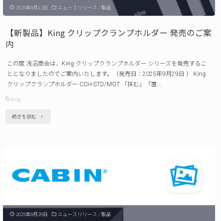
ご
2025年9月12日
ニュースリリース
/
製品
ル
案
ド
【新製品】King クリップクランプホルダー 発売のご案
内"
ス
内
マ
この度 浅沼商会は、King クリップクランプホルダー シリーズを発売するこ
ホ
ととなりましたのでご案内いたします。（発売日：2025年9月29日 ） King
ス
クリップクランプホルダー CCH-STD/MGT 「挟む」「置 …
タ
King
ン
"【新
続きを読む
ド
製
発
品】
売
King
の
ク
ご
リ
案
ッ
内"
2025年8月29日
ニュースリリース
/
製品
プ