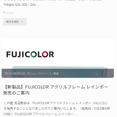
レ
Fotopro QAL-300 / QAL- …
ー
Fotopro
ム
"【新
続きを読む
発
製
売
品】
の
Fotopro
ご
ロ
案
ン
内"
グ
2025年6月13日
ニュースリリース
/
製品
プ
レ
【新製品】FUJICOLOR アクリルフレーム レインボー
ー
発売のご案内
ト
この度 浅沼商会は、FUJICOLOR アクリルフレーム レインボー（HL/L/2L）
QAL-
を発売することとなりましたのでご案内いたします。（発売日：2025年6月
300
20日 ） FUJICOLOR アクリルフレーム レインボー …