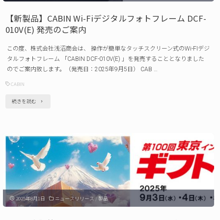
ク
【新製品】CABIN Wi-Fiデジタルフォトフレーム DCF-
ラ
010V(E) 発売のご案内
ン
この度、株式会社浅沼商会は、 操作が簡単なタッチスクリーン式のWi-FIデジ
プ
タルフォトフレーム 「CABIN DCF-010V(E) 」を発売することとなりました
ホ
のでご案内致します。（発売日：2025年9月5日） CAB …
ル
CABIN
ダ
"【新
続きを読む
ー 発
製
売
品】
の
CABIN
ご
Wi-
案
Fi
内"
デ
2025年8月1日
ニュースリリース
/
製品
ジ
タ