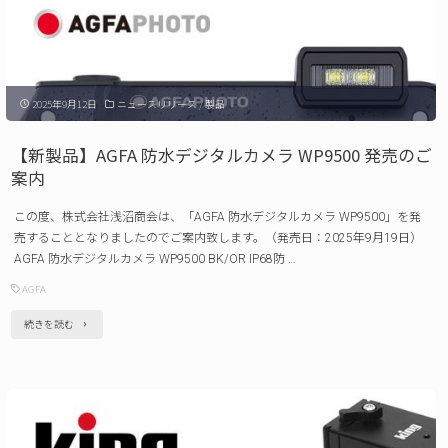
Shark
Slider
Nano2
2025年9月12日
ニュースリリース
/
製品
発
売
【新製品】AGFA 防水デジタルカメラ WP9500 発売のご
の
案内
ご
この度、株式会社浅沼商会は、「AGFA 防水デジタルカメラ WP9500」を発
案
売することとなりましたのでご案内致します。（発売日：2025年9月19日）
内 "
AGFA 防水デジタルカメラ WP9500 BK/OR IP68防 …
AGFA
"【新
続きを読む
製
品】
AGFA
防