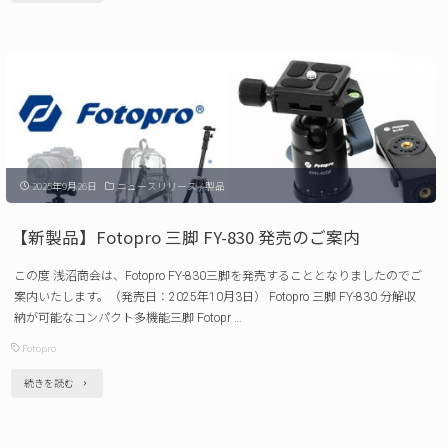
売
製
の
品】
ご
FUJICOLOR
案
ア
内"
ク
リ
2025年9月26日
ニュースリリース
/
製品
ル
フ
【新製品】Fotopro 三脚 FY-830 発売のご案内
レ
この度 浅沼商会は、Fotopro FY-830三脚を発売することとなりましたのでご
ー
案内いたします。（発売日：2025年10月3日） Fotopro 三脚 FY-830 分解収
ム
納が可能なコンパクト多機能三脚 Fotopr …
チ
Fotopro
ェ
"【新
続きを読む
キ
製
4
品】