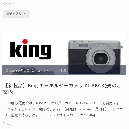
ー
CABIN
ム
"【新
続きを読む
発
製
売
品】
の
CABIN
ご
デ
案
ジ
内 "
タ
2025年10月31日
ニュースリリース
/
製品
ル
ビ
【新製品】King キーホルダーカメラ KLIKKA 発売のご
デ
案内
オ
この度 浅沼商会は、King キーホルダーカメラ KLIKKA シリーズを発売するこ
カ
ととなりましたのでご案内致します。（発売日：2025年11月7日 ） アクセサ
メ
リー感覚で持ち歩ける！ミニチュアサイズのデジカメ King …
ラ
King