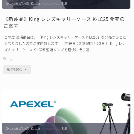
ェ
2026年1月16日
ニュースリリース
/
製品
フ
キ
レ
【新製品】King レンズキャリーケース K-LC25 発売の
HL6
ー
ご案内
連
ム
発
この度 浅沼商会は、「King レンズキャリーケース K-LC25」を発売すること
Glaze、
となりましたのでご案内致します。（発売日：2026年1月23日 ） King レン
売
フ
ズキャリーケース K-LC25 望遠レンズを軽快に持ち運 …
の
ロ
King
ご
ー
"【新
続きを読む
案
テ
製
内"
ィ
品】
ー
King
フ
レ
レ
ン
ー
ズ
ム
2026年1月16日
ニュースリリース
/
製品
キ