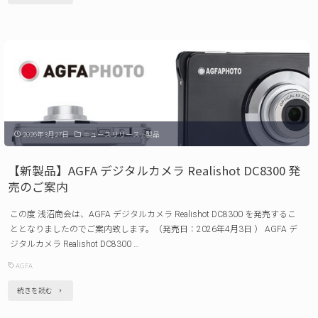
の
製
ご
品】
案
AGFA
内"
デ
ジ
タ
2026年3月27日
ニュースリリース
/
製品
ル
フ
【新製品】AGFA デジタルカメラ Realishot DC8300 発
ォ
売のご案内
ト
この度 浅沼商会は、AGFA デジタルカメラ Realishot DC8300 を発売するこ
フ
ととなりましたのでご案内致します。（発売日：2026年4月3日 ） AGFA デ
レ
ジタルカメラ Realishot DC8300 …
ー
AGFA
ム
"【新
続きを読む
Realiview
製