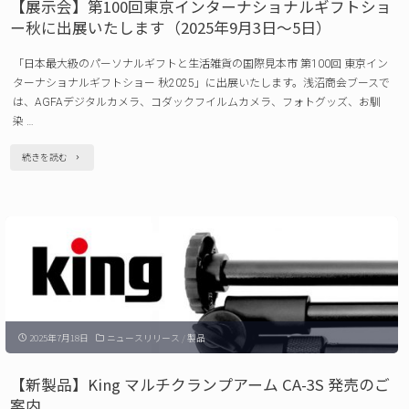
【展示会】第100回東京インターナショナルギフトショ
ル
ー秋に出展いたします（2025年9月3日～5日）
フ
「日本最大級のパーソナルギフトと生活雑貨の国際見本市 第100回 東京イン
ォ
ターナショナルギフトショー 秋2025」に出展いたします。浅沼商会ブースで
ト
は、AGFAデジタルカメラ、コダックフイルムカメラ、フォトグッズ、お馴
染 …
フ
レ
"【展
続きを読む
ー
示
ム
会】
DCF-
第
010V(E)
100
発
回
売
東
の
2025年7月18日
ニュースリリース
/
製品
京
ご
イ
【新製品】King マルチクランプアーム CA-3S 発売のご
案
ン
案内