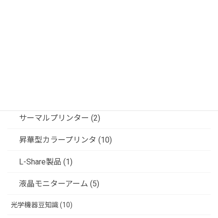
記録装置 (24)
ビデオ信号変換器 (5)
フジフレックス製品 (6)
共栄商事（ディスプレイスタンド） (6)
ソリューション (3)
サーマルプリンター (2)
昇華型カラープリンタ (10)
L-Share製品 (1)
液晶モニターアーム (5)
光学機器豆知識 (10)