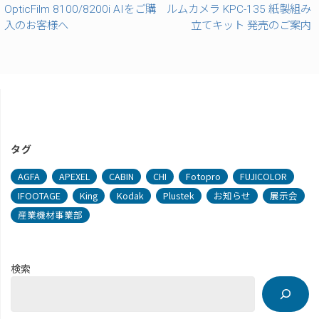
OpticFilm 8100/8200i AIをご購
ルムカメラ KPC-135 紙製組み
入のお客様へ
立てキット 発売のご案内
タグ
AGFA
APEXEL
CABIN
CHI
Fotopro
FUJICOLOR
IFOOTAGE
King
Kodak
Plustek
お知らせ
展示会
産業機材事業部
検索