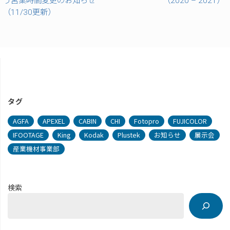
う営業時間変更のお知らせ
（2020 – 2021）
（11/30更新）
タグ
AGFA
APEXEL
CABIN
CHI
Fotopro
FUJICOLOR
IFOOTAGE
King
Kodak
Plustek
お知らせ
展示会
産業機材事業部
検索