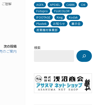
、ご理解
AGFA
APEXEL
CABIN
CHI
Fotopro
FUJICOLOR
IFOOTAGE
King
Kodak
Plustek
お知らせ
展示会
産業機材事業部
次の投稿
検索
 発売のご案内