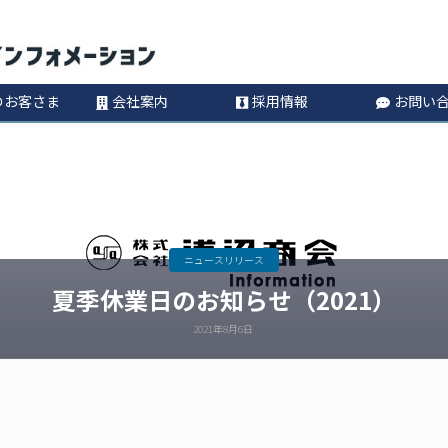
コ
Information
ン
のお客さま
会社案内
採用情報
お問い
テ
ン
ツ
ニュースリリース
へ
夏季休業日のお知らせ（2021）
ス
2021年8月6日
キ
ッ