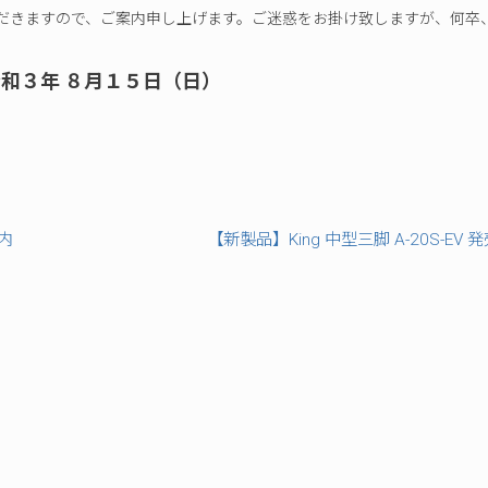
プ
だきますので、ご案内申し上げます。ご迷惑をお掛け致しますが、何卒
令和３年 ８月１５日（日）
案内
【新製品】King 中型三脚 A-20S-EV