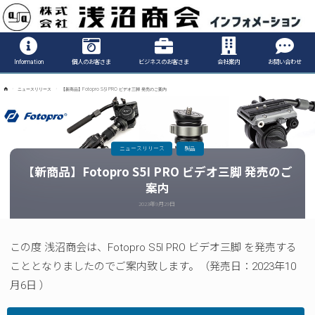
Informatio
Information
個人のお客さま
ビジネスのお客さま
会社案内
お問い合わせ
ホ
ニュースリリース
【新商品】Fotopro S5I PRO ビデオ三脚 発売のご案内
ー
ム
ニュースリリース
製品
【新商品】Fotopro S5I PRO ビデオ三脚 発売のご
案内
2023年9月29日
この度 浅沼商会は、Fotopro S5I PRO ビデオ三脚 を発売する
こととなりましたのでご案内致します。（発売日：2023年10
月6日 ）