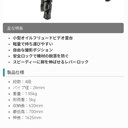
主な特長
小型オイルフリュードビデオ雲台
軽量で持ち運びやすい
自由な撮影ポジション
安全ロックで機材の脱落を防ぐ
スピーディーに脚を伸ばせるレバーロック
製品仕様
段数：4段
パイプ径：26mm
重量：1.95kg
耐荷重：5kg
収納長：620mm
最低高：700mm
伸長：1625mm