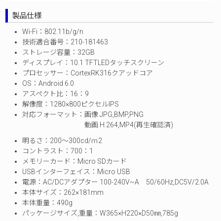
製品仕様
Wi-Fi：802.11b/g/n
技術適合番号：210-181463
ストレージ容量：32GB
ディスプレイ：10.1 TFTLEDタッチスクリーン
プロセッサー：CortexRK316クアッドコア
OS：Android 6.0
アスペクト比：16：9
解像度：1280×800ピクセルIPS
対応フォーマット：画像 JPG,BMP,PNG
動画 H.264,MP4(再生確認済)
明るさ：200～300cd/ｍ2
コントラスト：700：1
メモリーカード：Micro SDカード
USBインターフェイス：Micro USB
電源：AC/DCアダプター 100-240V~A 50/60Hz,DC5V/2.0A
本体サイズ：262×181mm
本体重量：490g
パッケージサイズ,重量：W365×H220×D50㎜,785g