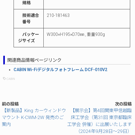
規格
技術適合
210-181463
番号
パッケー
W300×H195×D70㎜ , 重量930g
ジサイズ
関連商品情報ページリンク
CABIN Wi-Fiデジタルフォトフレーム DCF-010V2
CABIN
前の投稿
次の投稿
【新製品】King カーウィンドウ
【展示会】第4回関東甲信越臨
マウント K-CWM-2W 発売のご
床工学会（第31回 東京都臨床
案内
工学会 併催）に出展いたします
（2024年9月28日～29日）