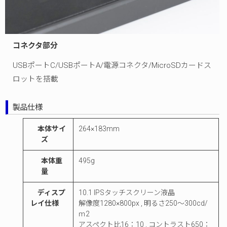
コネクタ部分
USBポートC/USBポートA/電源コネクタ/MicroSDカードス
ロットを搭載
製品仕様
本体サイ
264×183mm
ズ
本体重
495g
量
ディスプ
10.1 IPSタッチスクリーン液晶
レイ仕様
解像度1280×800px , 明るさ250～300cd/
ｍ2
アスペクト比16：10 , コントラスト650：