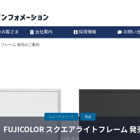
コ
Information
ン
のお客さま
会社案内
採用情報
お問い
テ
イトフレーム 発売のご案内
ン
ツ
へ
ス
キ
ニュースリリース
製品
FUJICOLOR スクエアライトフレーム 
ッ
2025年7月4日