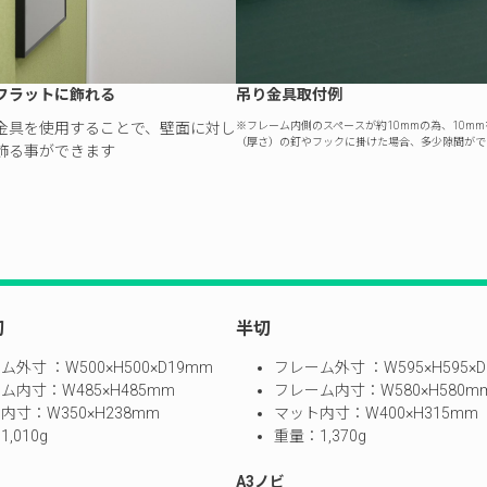
フラットに飾れる
吊り金具取付例
金具を使用することで、壁面に対し
※フレーム内側のスペースが約10mmの為、10m
（厚さ）の釘やフックに掛けた場合、多少隙間がで
飾る事ができます
切
半切
ム外寸 ：W500×H500×D19mm
フレーム外寸 ：W595×H595×D
ム内寸：W485×H485mm
フレーム内寸：W580×H580m
内寸：W350×H238mm
マット内寸：W400×H315mm
,010g
重量：1,370g
A3ノビ