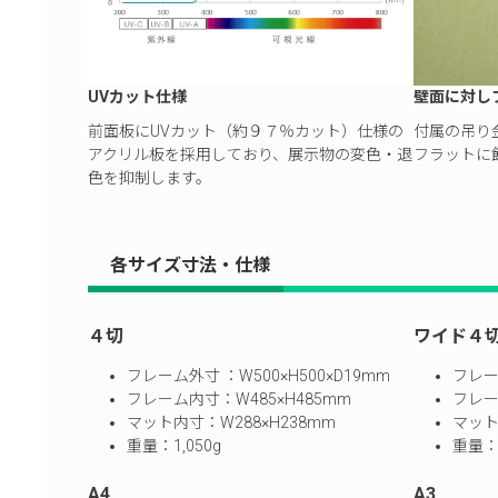
UVカット仕様
壁面に対し
前面板にUVカット（約９７％カット）仕様の
付属の吊り
アクリル板を採用しており、展示物の変色・退
フラットに
色を抑制します。
各サイズ寸法・仕様
４切
ワイド４
フレーム外寸 ：W500×H500×D19mm
フレー
フレーム内寸：W485×H485mm
フレー
マット内寸：W288×H238mm
マット
重量：1,050g
重量：1
A4
A3