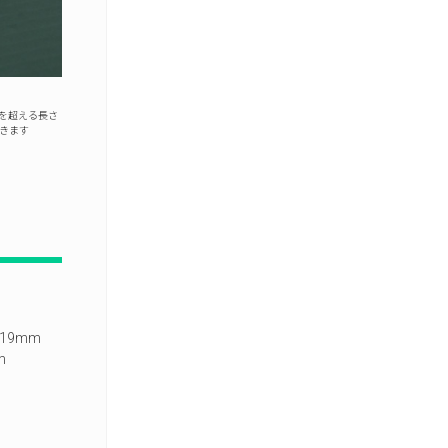
mを超える長さ
きます
19mm
m