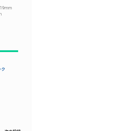
19mm
m
ック