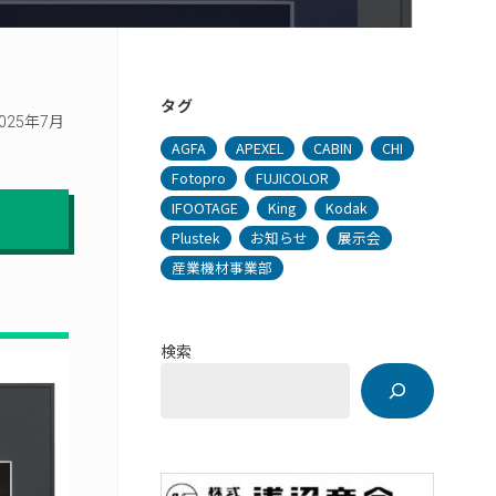
タグ
25年7月
AGFA
APEXEL
CABIN
CHI
Fotopro
FUJICOLOR
IFOOTAGE
King
Kodak
Plustek
お知らせ
展示会
産業機材事業部
検索