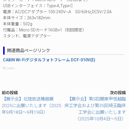
USBインターフェイス：Type-A,Type-C
電源：AC/DCアダプター 100-240V~A 50/60Hz,DC5V/2.0A
本体サイズ：263×182mm
本体重量：502g
付属品：Micro SDカード16GB×1（初回限定）
スタンド、電源アダプター
関連商品ページリンク
CABIN Wi-Fiデジタルフォトフレーム DCF-010V(E)
CABIN
前の投稿
次の投稿
【展示会】北陸放送機器展
【展示会】第5回関東甲信越臨
2025に出展いたします（2025
床工学会および第35回埼玉臨床
年9月18日～9月19日）
工学会に出展いたします
（2025年10月4日～5日）