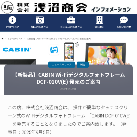
Informatio
Information
個人のお客さま
ビジネスのお客さま
会社案内
お問い合わせ
ホ
ニュースリリース
【新製品】CABIN Wi-Fiデジタルフォトフレーム DCF-010V(E) 発売のご案内
ー
ム
ニュースリリース
製品
【新製品】CABIN Wi-Fiデジタルフォトフレーム
DCF-010V(E) 発売のご案内
2025年8月29日
この度、株式会社浅沼商会は、 操作が簡単なタッチスクリ
ーン式のWi-FIデジタルフォトフレーム 「CABIN DCF-010V(E)
」を発売することとなりましたのでご案内致します。（発
売日：2025年9月5日）